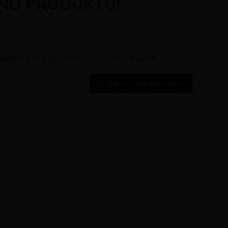
ONO PRODUKTU!
graniczyć wyniki wyszukiwania korzystając z
szukanie zaawansowane