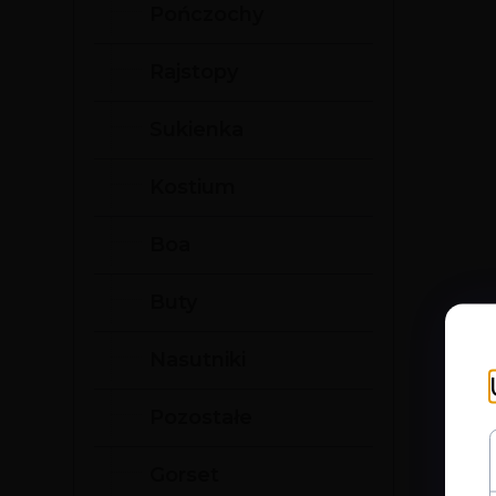
Pończochy
Rajstopy
Sukienka
Kostium
Boa
Buty
Nasutniki
Pozostałe
Gorset