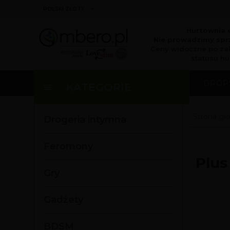
currency_h
POLSKI ZŁOTY
Hurtownia 
Nie prowadzimy sprz
Ceny widoczne po za
statusu hu
DROP
KATEGORIE
Strona gł
Drogeria intymna
Feromony
Plus
Gry
Gadżety
BDSM