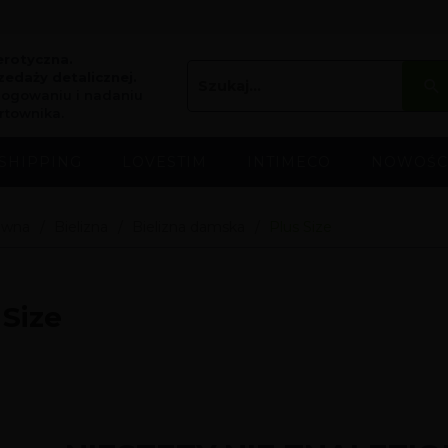
erotyczna.
edaży detalicznej.
logowaniu i nadaniu
rtownika.
SHIPPING
LOVESTIM
INTIMECO
NOWOŚC
ówna
Bielizna
Bielizna damska
Plus Size
 Size