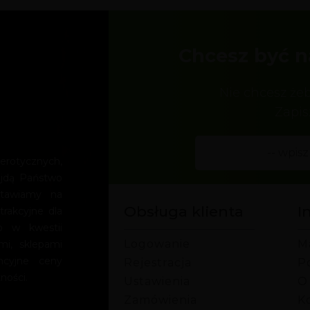
Chcesz być n
Nie chcesz że
Zapis
rotycznych,
ajdą Państwo
Stawiamy na
Obsługa klienta
I
trakcyjne dla
o w kwestii
Logowanie
M
mi, sklepami
encyjne ceny
Rejestracja
P
ności.
Ustawienia
O
Zamówienia
Ko