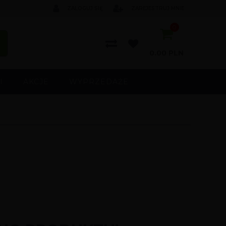
ZALOGUJ SIĘ
ZAREJESTRUJ MNIE
0
0.00
PLN
I
AKCJE
WYPRZEDAŻE