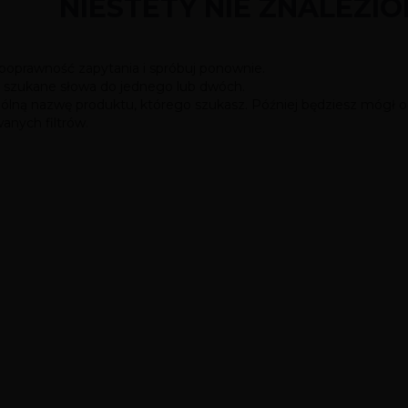
NIESTETY NIE ZNALEZI
 poprawność zapytania i spróbuj ponownie.
z szukane słowa do jednego lub dwóch.
gólną nazwę produktu, którego szukasz. Później będziesz mógł o
nych filtrów.