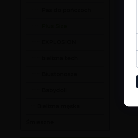
Pas do pończoch
Plus Size
EXPLOSION
bielizna tech
Biustonosze
Babydoll
Bielizna męska
Śmieszne