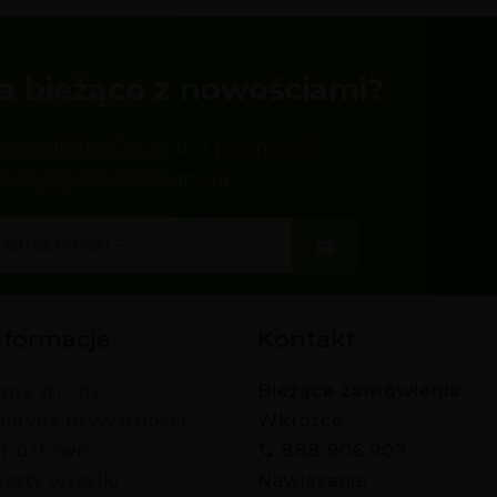
a bieżąco z nowościami?
by ominęła Cię żadna promocja?
z się się do newslettera
nformacje
Kontakt
apa strony
Bieżące zamówienia
olityka prywatności
Wkrótce
 hurtowni
888 906 907
szty wysyłki
Nawiązanie