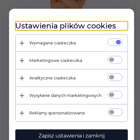
Ustawienia plików cookies
Wymagane ciasteczka
Marketingowe ciasteczka
Bielizna-Loventy pas do pończoch 2XL/3XL
Prowadzimy wyłącznie sprzedaż hurtową. Ceny
Analityczne ciasteczka
widoczne po zalogowaniu.
Wysyłanie danych marketingowych
Reklamy spersonalizowane
Zapisz ustawienia i zamknij