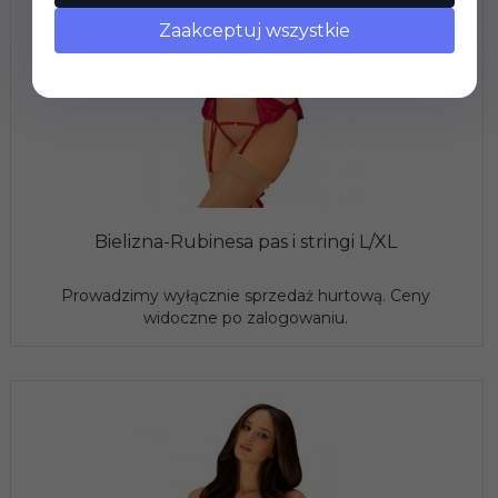
Zaakceptuj wszystkie
Bielizna-Rubinesa pas i stringi L/XL
Prowadzimy wyłącznie sprzedaż hurtową. Ceny
widoczne po zalogowaniu.