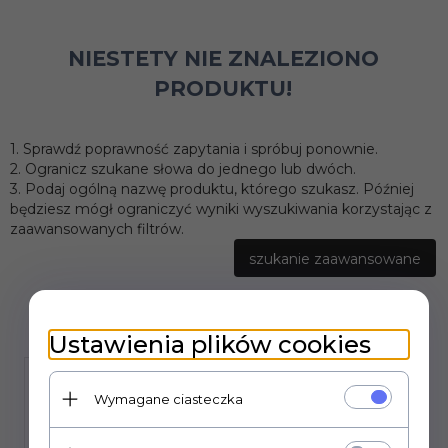
NIESTETY NIE ZNALEZIONO
PRODUKTU!
1. Sprawdź poprawność zapytania i spróbuj ponownie.
2. Ogranicz szukane słowa do jednego lub dwóch.
3. Podaj ogólną nazwę produktu, którego szukasz. Później
będziesz mógł ograniczyć wyniki wyszukiwania korzystając z
zaawansowanych filtrów.
szukanie zaawansowane
Ustawienia plików cookies
Wymagane ciasteczka