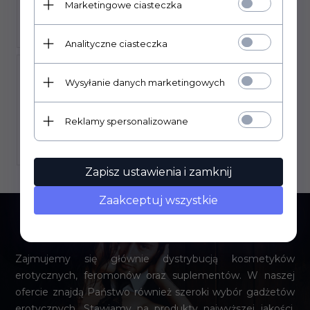
Marketingowe ciasteczka
Gwarancja jakości
Długi termin płatności
Analityczne ciasteczka
Wysyłanie danych marketingowych
Reklamy spersonalizowane
Profesjonalne wsparcie
Wysyłka zwykle w ten sam
techniczne
dzień
Zapisz ustawienia i zamknij
Zaakceptuj wszystkie
O nas
Zajmujemy się głównie dystrybucją kosmetyków
erotycznych, feromonów oraz suplementów. W naszej
ofercie znajdą Państwo również szeroki wybór gadżetów
erotycznych. Stawiamy na produkty najwyższej jakości,