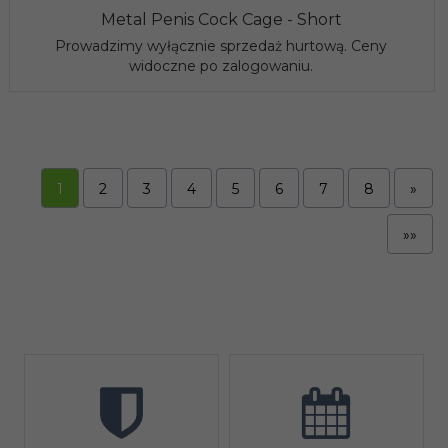
Metal Penis Cock Cage - Short
Prowadzimy wyłącznie sprzedaż hurtową. Ceny
widoczne po zalogowaniu.
1
2
3
4
5
6
7
8
»
»»