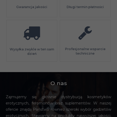
Gwarancja jakości
Długi termin płatności
Profesjonalne wsparcie
Wysyłka zwykle w ten sam
techniczne
dzień
O nas
Zajmujemy się głównie dystrybucją kosmetyków
erotycznych, feromonów oraz suplementów. W naszej
ofercie znajdą Państwo również szeroki wybór gadżetów
erotycznych. Stawiamy na produkty najwyższej jakości,