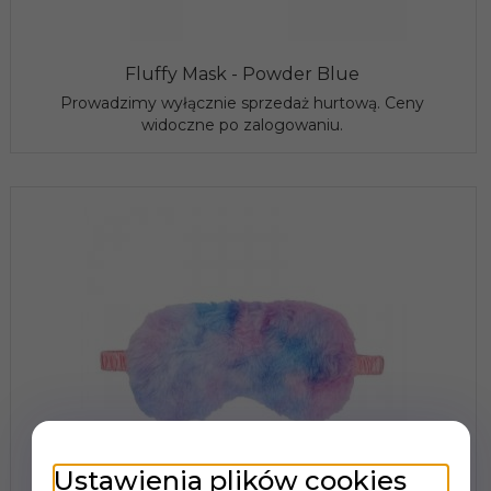
Fluffy Mask - Powder Blue
Prowadzimy wyłącznie sprzedaż hurtową. Ceny
widoczne po zalogowaniu.
Ustawienia plików cookies