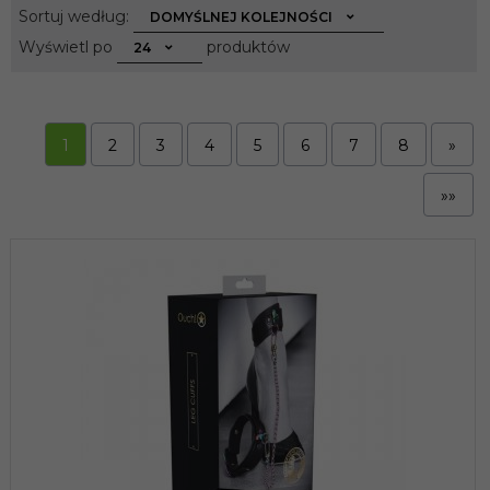
sort
Sortuj według:
DOMYŚLNEJ KOLEJNOŚCI
pop
Wyświetl po
produktów
24
1
2
3
4
5
6
7
8
»
»»