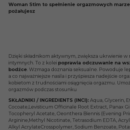
Woman Stim to spełnienie orgazmowych marzeń. 
pożałujesz
Dzięki składnikom aktywnym, zwiększa ukrwienie w 
intymnych. To z kolei
poprawia odczuwanie na ws
bodźce
. Wzmaga doznania seksualne. Powoduje lep
a co najważniejsze nasila i przyśpiesza nadejście or
kobietom z trudnościami osiągnięcia orgazmu. Umożl
orgazmów podczas stosunku
SKŁADNIKI / INGREDIENTS (INCI):
Aqua, Glycerin, E
Cocoate,Levisticum Officinale Root Extract, Panax G
Tocopheryl Acetate, Oeonthera Biennis (Evening Pri
Arginine,Methyl Nicotinate, Tetrasodium EDTA, Acry
Alkyl AcrylateCrosspolymer, Sodium Benzoate, Pota