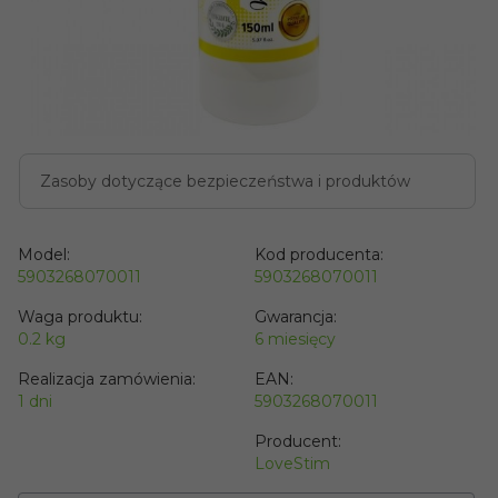
Zasoby dotyczące bezpieczeństwa i produktów
Model:
Kod producenta:
5903268070011
5903268070011
Waga produktu:
Gwarancja:
0.2
kg
6 miesięcy
Realizacja zamówienia:
EAN:
1 dni
5903268070011
Producent:
LoveStim