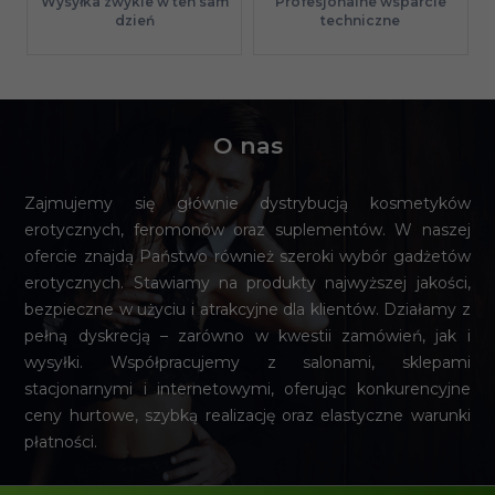
Profesjonalne wsparcie
Wysyłka zwykle w ten sam
techniczne
dzień
O nas
Zajmujemy się głównie dystrybucją kosmetyków
erotycznych, feromonów oraz suplementów. W naszej
ofercie znajdą Państwo również szeroki wybór gadżetów
erotycznych. Stawiamy na produkty najwyższej jakości,
bezpieczne w użyciu i atrakcyjne dla klientów. Działamy z
pełną dyskrecją – zarówno w kwestii zamówień, jak i
wysyłki. Współpracujemy z salonami, sklepami
stacjonarnymi i internetowymi, oferując konkurencyjne
ceny hurtowe, szybką realizację oraz elastyczne warunki
płatności.