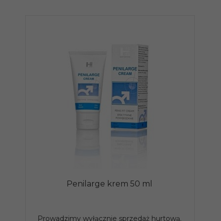
Penilarge krem 50 ml
Ż
Prowadzimy wyłącznie sprzedaż hurtową.
P