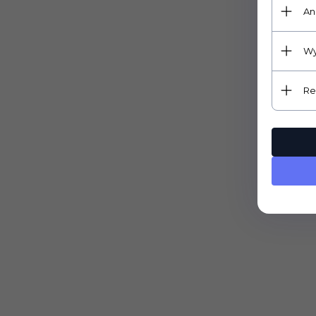
An
Wy
Re