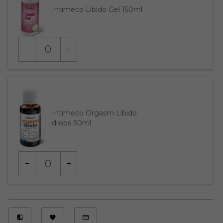
Intimeco Libido Gel 150ml
Ilość
dla
produktu
7566438
Intimeco Orgasm Libido
drops 30ml
Ilość
dla
produktu
7566464