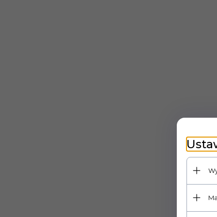
Usta
Wy
Ma