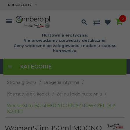
currency_h
POLSKI ZŁOTY
0
Hurtownia erotyczna.
Nie prowadzimy sprzedaży detalicznej.
Ceny widoczne po zalogowaniu i nadaniu statusu
hurtownika.
KATEGORIE
Strona główna
Drogeria intymna
Kosmetyki dla kobiet
Żel na libido hurtownia
WomanStim 150ml MOCNO ORGAZMOWY ŻEL DLA
KOBIET
WomanStim 150ml MOCNO