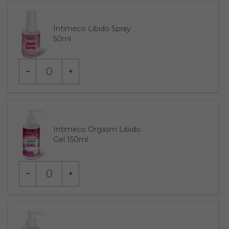
Intimeco Libido Spray
50ml
Ilość
dla
produktu
7566387
Intimeco Orgasm Libido
Gel 150ml
Ilość
dla
produktu
7566418