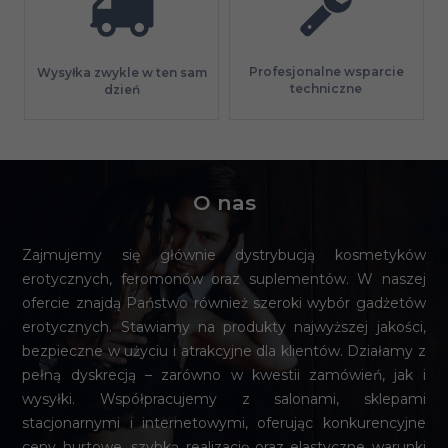
Profesjonalne wsparcie
Wysyłka zwykle w ten sam
techniczne
dzień
O nas
Zajmujemy się głównie dystrybucją kosmetyków
erotycznych, feromonów oraz suplementów. W naszej
ofercie znajdą Państwo również szeroki wybór gadżetów
erotycznych. Stawiamy na produkty najwyższej jakości,
bezpieczne w użyciu i atrakcyjne dla klientów. Działamy z
pełną dyskrecją – zarówno w kwestii zamówień, jak i
wysyłki. Współpracujemy z salonami, sklepami
stacjonarnymi i internetowymi, oferując konkurencyjne
ceny hurtowe, szybką realizację oraz elastyczne warunki