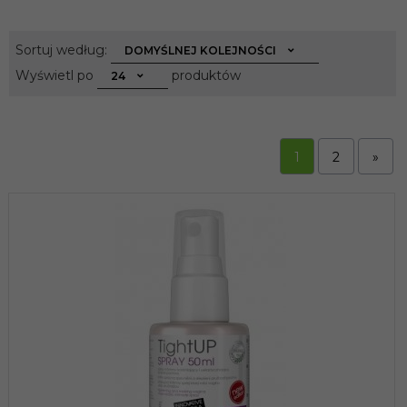
sort
Sortuj według:
DOMYŚLNEJ KOLEJNOŚCI
pop
Wyświetl po
produktów
24
1
2
»