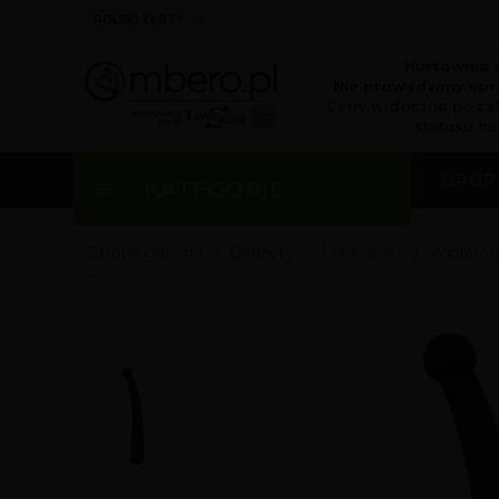
currency_h
POLSKI ZŁOTY
Hurtownia 
Nie prowadzimy sprz
Ceny widoczne po za
statusu hu
DROP
KATEGORIE
Strona główna
Gadżety
Dla Kobiet
Wibrator