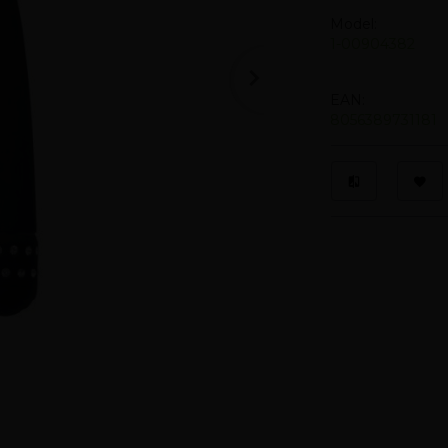
Model:
1-00904382
EAN:
8056389731181