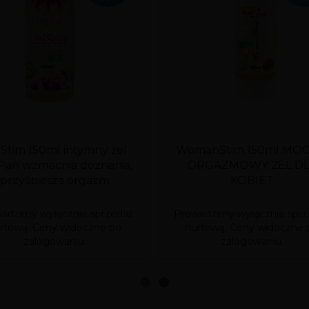
iStim 150ml intymny żel
WomanStim 150ml MO
 Pań wzmacnia doznania,
ORGAZMOWY ŻEL D
przyśpiesza orgazm
KOBIET
adzimy wyłącznie sprzedaż
Prowadzimy wyłącznie sprz
rtową. Ceny widoczne po
hurtową. Ceny widoczne 
zalogowaniu.
zalogowaniu.