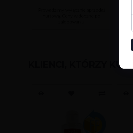
Prowadzimy wyłącznie sprzedaż
Prow
hurtową. Ceny widoczne po
hu
zalogowaniu.
KLIENCI, KTÓRZY KUP