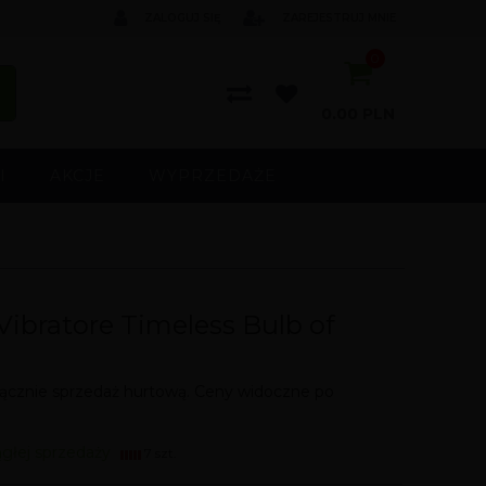
ZALOGUJ SIĘ
ZAREJESTRUJ MNIE
0
0.00
PLN
I
AKCJE
WYPRZEDAŻE
Vibratore Timeless Bulb of
cznie sprzedaż hurtową. Ceny widoczne po
ągłej sprzedaży
7 szt.