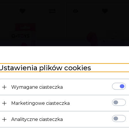
Ustawienia plików cookies
Wymagane ciasteczka
Marketingowe ciasteczka
Strona 18+
A-TOYS Vibrator pink
PRETTY LOVE - CHARL
30 function
Analityczne ciasteczka
Potwierdź ukończenie 18 roku życia.