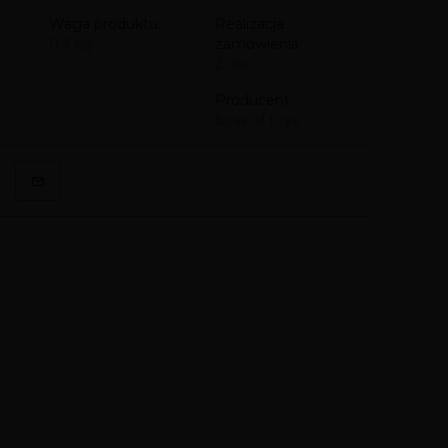
Waga produktu:
Realizacja
0.3
kg
zamówienia:
2 dni
Producent:
boss of toys