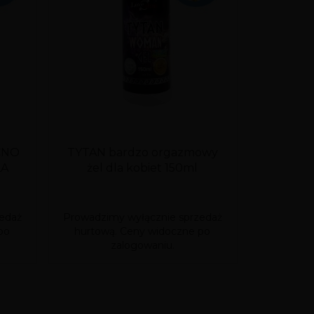
CNO
TYTAN bardzo orgazmowy
ORG
LA
żel dla kobiet 150ml
Orgazmo
stymul
edaż
Prowadzimy wyłącznie sprzedaż
Prowadzim
po
hurtową. Ceny widoczne po
hurtową
zalogowaniu.