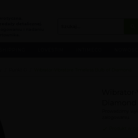
erotyczna.
edaży detalicznej.
logowaniu i nadaniu
rtownika.
SHIPPING
LOVESTIM
INTIMECO
NOWOŚC
y
Punkt G
Wibrator-Vibratore Timeless Bulb of Diamond
Wibrator-
Diamond
Prowadzimy wyłą
zalogowaniu.
Produkt w ci