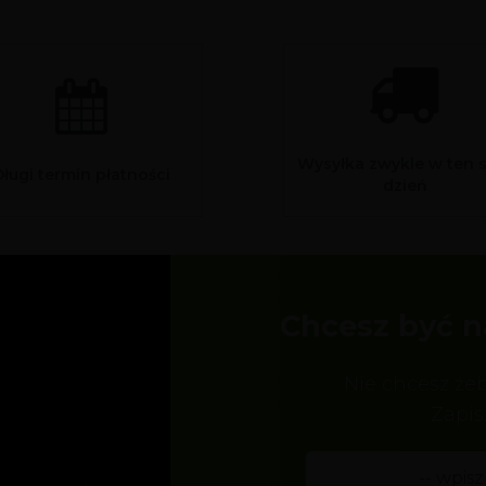
Wysyłka zwykle w ten 
Długi termin płatności
dzień
Chcesz być n
Nie chcesz że
Zapis