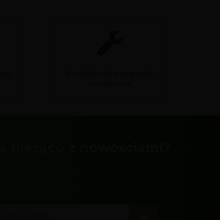
Profesjonalne wsparcie
sam
techniczne
a bieżąco z nowościami?
by ominęła Cię żadna promocja?
z się się do newslettera