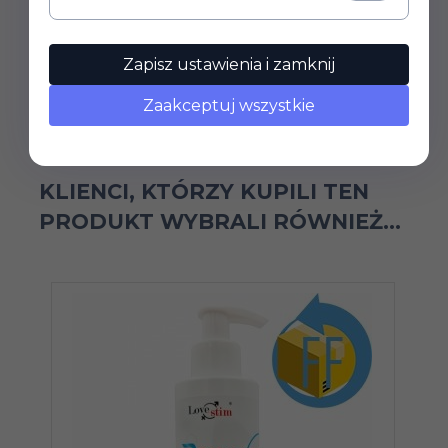
15ml
Prowadzimy wyłącznie sprzedaż hurtową.
P
Ceny widoczne po zalogowaniu.
Zapisz ustawienia i zamknij
Zaakceptuj wszystkie
KLIENCI, KTÓRZY KUPILI TEN
PRODUKT WYBRALI RÓWNIEŻ...