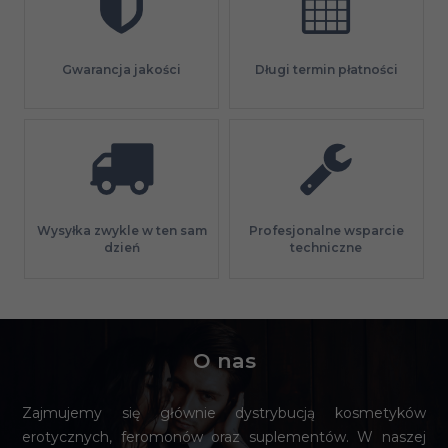
Gwarancja jakości
Długi termin płatności
Profesjonalne wsparcie
Wysyłka zwykle w ten sam
techniczne
dzień
O nas
Zajmujemy się głównie dystrybucją kosmetyków
erotycznych, feromonów oraz suplementów. W naszej