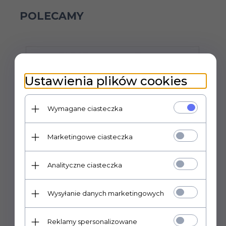
POLECAMY
Ustawienia plików cookies
Wymagane ciasteczka
Marketingowe ciasteczka
Analityczne ciasteczka
Wysyłanie danych marketingowych
Feromony-PheroFem Eau de Parfum
A
Reklamy spersonalizowane