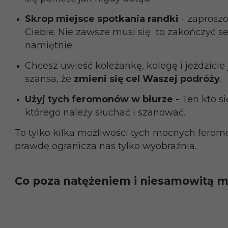
Skrop miejsce spotkania randki
- zaprosz
Ciebie. Nie zawsze musi się to zakończyć se
namiętnie.
Chcesz uwieść koleżankę, kolegę i jeździci
szansa, że
zmieni się cel Waszej podróży
.
Użyj tych feromonów w biurze
- Ten kto si
którego należy słuchać i szanować.
To tylko kilka możliwości tych mocnych fero
prawdę ogranicza nas tylko wyobraźnia.
Co poza natężeniem i niesamowitą m