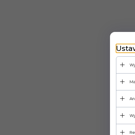
Usta
Wy
Ma
An
Wy
Re