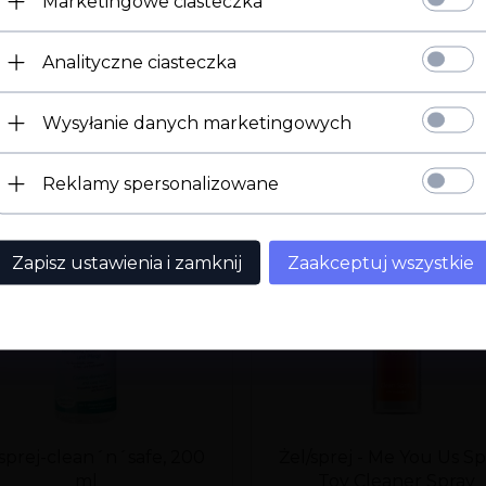
Marketingowe ciasteczka
Strona 18+
Analityczne ciasteczka
Potwierdź ukończenie 18 roku życia.
Wysyłanie danych marketingowych
Mam 18 lat
Wyjdź
Reklamy spersonalizowane
Zapisz ustawienia i zamknij
Zaakceptuj wszystkie
/sprej-clean´n´safe, 200
Żel/sprej - Me You Us Sp
ml
Toy Cleaner Spray