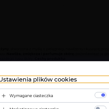
eżyny
, stworzona z myślą o pielęgnacji, nawilżeniu i kuszącej pr
ażu.
Nawilża, zmiękcza i perfumuje skórę
, pozostawiając ją g
 każdego typu skóry.
Cechy produktu:
Ustawienia plików cookies
Wymagane ciasteczka