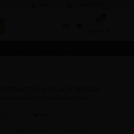
ZALOGUJ SIĘ
ZAREJESTRUJ MNIE
0
0.00
PLN
I
AKCJE
WYPRZEDAŻE
ATTRACTION BLACK BERRY
cznie sprzedaż hurtową. Ceny widoczne po
ągłej sprzedaży
16 szt.
Waga produktu:
Realizacja