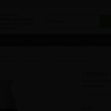
erotyczna.
edaży detalicznej.
logowaniu i nadaniu
rtownika.
SHIPPING
LOVESTIM
INTIMECO
NOWOŚC
 gadżetów
CREAMY ATTRACTION BLACK BERRY
CREAMY 
Prowadzimy wyłą
zalogowaniu.
Produkt w ci
Model: