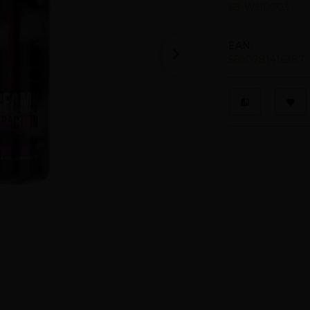
68-WB0003
EAN:
5600781416387