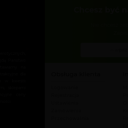
Chcesz być n
Nie chcesz że
Zapis
rotycznych,
ajdą Państwo
Stawiamy na
Obsługa klienta
I
trakcyjne dla
o w kwestii
Logowanie
M
mi, sklepami
encyjne ceny
Rejestracja
P
ności.
Ustawienia
O
Zamówienia
Ko
Przechowalnia
R
F