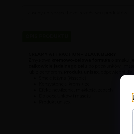
Zasoby dotyczące bezpieczeństwa i produktów
OPIS PRODUKTU
CREAMY ATTRACTION – BLACK BERRY
Zmysłowa
kremowo-żelowa formuła
o smaku
j
całkowicie jadalnego żelu
do pocałunków i mas
lub z partnerem.
Produkt unisex
, odpowiedni dla
Smak: jeżyna (kissable)
Konsystencja: krem + żel
Efekt: nawilżenie, miękkość, zapach
Do pocałunków i masażu
Produkt unisex