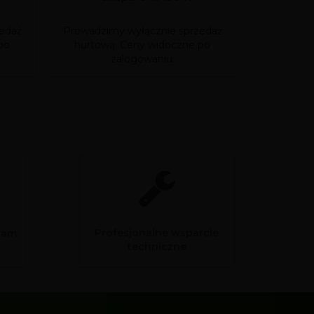
edaż
Prowadzimy wyłącznie sprzedaż
Prowadzim
po
hurtową. Ceny widoczne po
hurtową
zalogowaniu.
Profesjonalne wsparcie
sam
techniczne