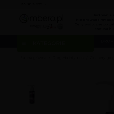
currency_h
POLSKI ZŁOTY
Hurtownia 
Nie prowadzimy sprz
Ceny widoczne po za
statusu hu
DROP
KATEGORIE
Strona główna
Drogeria intymna
Cleanery go