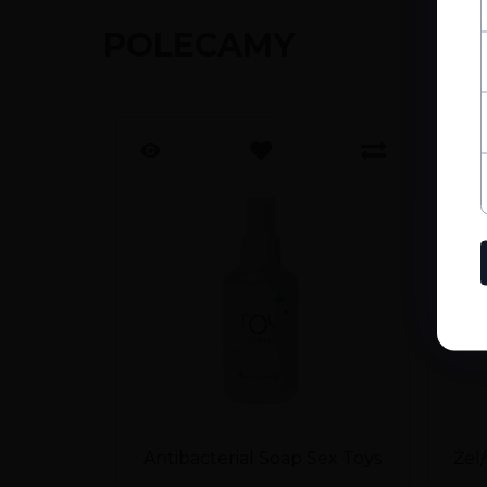
POLECAMY
Antibacterial Soap Sex Toys
Żel