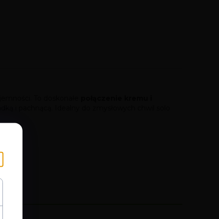
zyjemności. To doskonałe
połączenie kremu i
ładką i pachnącą. Idealny do zmysłowych chwil solo