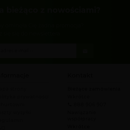
a bieżąco z nowościami?
by ominęła Cię żadna promocja?
z się się do newslettera
nformacje
Kontakt
apa strony
Bieżące zamówienia
olityka prywatności
Wkrótce
 hurtowni
888 906 907
szty wysyłki
Nawiązanie
współpracy
egulamin
Wkrótce
AQ