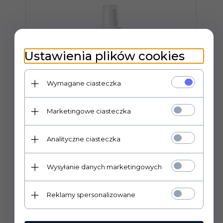
Ustawienia plików cookies
Wymagane ciasteczka
Marketingowe ciasteczka
Analityczne ciasteczka
Wysyłanie danych marketingowych
Żel/sprej-clean´n´safe, 200 ml
Prowadzimy wyłącznie sprzedaż hurtową.
P
Reklamy spersonalizowane
Ceny widoczne po zalogowaniu.