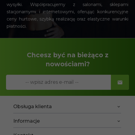
wysyłki. Współpracujemy z salonami, sklepami
stacjonarnymi i internetowymi, oferując konkurencyjne
ceny hurtowe, szybką realizację oraz elastyczne warunki
płatności.
Chcesz być na bieżąco z
nowościami?
Obsługa klienta
Informacje