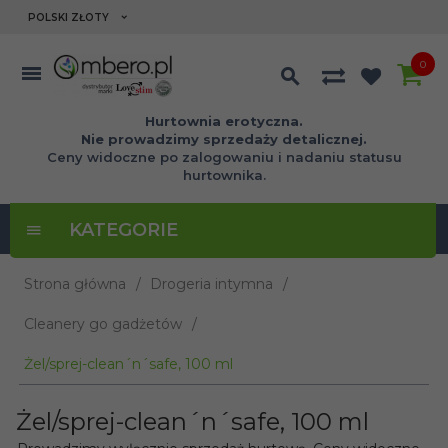
currency_h
POLSKI ZŁOTY
0
Hurtownia erotyczna.
Nie prowadzimy sprzedaży detalicznej.
Ceny widoczne po zalogowaniu i nadaniu statusu
hurtownika.
KATEGORIE
Strona główna
Drogeria intymna
Cleanery go gadżetów
Żel/sprej-clean´n´safe, 100 ml
Żel/sprej-clean´n´safe, 100 ml