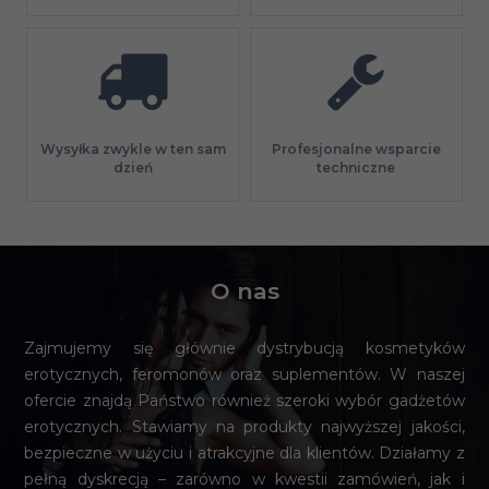
Profesjonalne wsparcie
Wysyłka zwykle w ten sam
techniczne
dzień
O nas
Zajmujemy się głównie dystrybucją kosmetyków
erotycznych, feromonów oraz suplementów. W naszej
ofercie znajdą Państwo również szeroki wybór gadżetów
erotycznych. Stawiamy na produkty najwyższej jakości,
bezpieczne w użyciu i atrakcyjne dla klientów. Działamy z
pełną dyskrecją – zarówno w kwestii zamówień, jak i