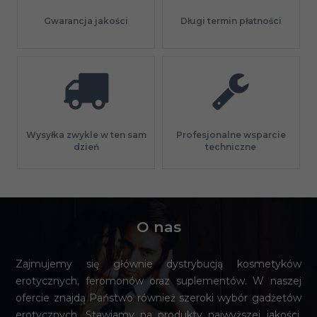
Gwarancja jakości
Długi termin płatności
Profesjonalne wsparcie
Wysyłka zwykle w ten sam
techniczne
dzień
O nas
Zajmujemy się głównie dystrybucją kosmetyków
erotycznych, feromonów oraz suplementów. W naszej
ofercie znajdą Państwo również szeroki wybór gadżetów
erotycznych. Stawiamy na produkty najwyższej jakości,