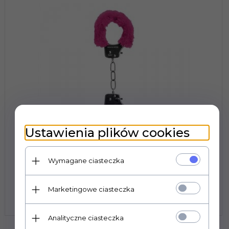
Ustawienia plików cookies
Wymagane ciasteczka
Pleasure Handcuffs Furry Pink
Marketingowe ciasteczka
Prowadzimy wyłącznie sprzedaż hurtową. Ceny
widoczne po zalogowaniu.
Analityczne ciasteczka