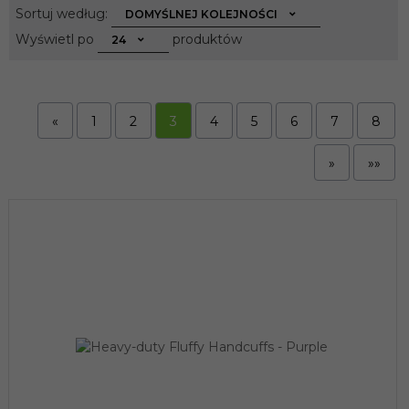
sort
Sortuj według:
DOMYŚLNEJ KOLEJNOŚCI
pop
Wyświetl po
produktów
24
«
1
2
3
4
5
6
7
8
»
»»