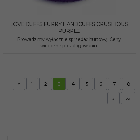
LOVE CUFFS FURRY HANDCUFFS CRUSHIOUS
PURPLE
Prowadzimy wyłącznie sprzedaż hurtową. Ceny
widoczne po zalogowaniu.
«
1
2
3
4
5
6
7
8
»
»»