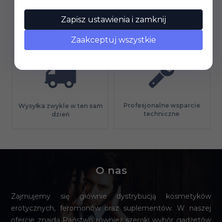
Zapisz ustawienia i zamknij
Gwarancja jakości
Długi termin płatności
Zaakceptuj wszystkie
Profesjonalne wsparcie
Wysyłka zwykle w ten sam
techniczne
dzień
O nas
Zajmujemy się głównie dystrybucją kosmetyków
erotycznych, feromonów oraz suplementów. W naszej
ofercie znajdą Państwo również szeroki wybór gadżetów