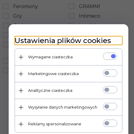
Feromony
GRAMMI
Gry
Intimeco
Gadżety
LovelyLovers
BDSM
LoveStim
Ustawienia plików cookies
Prezerwatywy
LSDI
hurtownia
medica-group
Wymagane ciasteczka
Bielizna
MedTime
Śmieszne
sensual
Marketingowe ciasteczka
Sexual Health Series
Analityczne ciasteczka
Wysyłanie danych marketingowych
Reklamy spersonalizowane