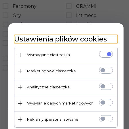
Feromony
GRAMMI
Gry
Intimeco
Gadżety
LovelyLovers
BDSM
LoveStim
Ustawienia plików cookies
Prezerwatywy
LSDI
hurtownia
medica-group
Wymagane ciasteczka
Bielizna
MedTime
Śmieszne
sensual
Marketingowe ciasteczka
Sexual Health Series
Analityczne ciasteczka
Wysyłanie danych marketingowych
Reklamy spersonalizowane