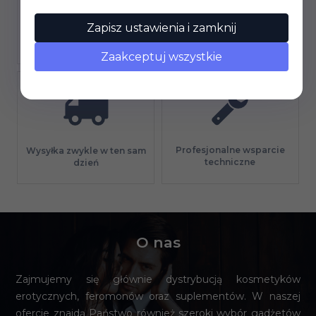
Zapisz ustawienia i zamknij
Gwarancja jakości
Długi termin płatności
Zaakceptuj wszystkie
Profesjonalne wsparcie
Wysyłka zwykle w ten sam
techniczne
dzień
O nas
Zajmujemy się głównie dystrybucją kosmetyków
erotycznych, feromonów oraz suplementów. W naszej
ofercie znajdą Państwo również szeroki wybór gadżetów