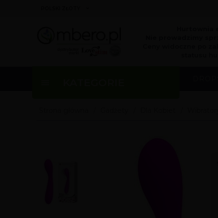
currency_h
POLSKI ZŁOTY
Hurtownia 
Nie prowadzimy sprz
Ceny widoczne po za
statusu hu
DROP
KATEGORIE
Strona główna
Gadżety
Dla Kobiet
Wibrator