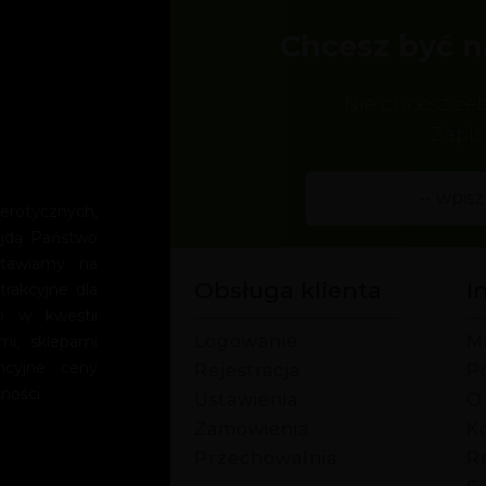
Chcesz być n
Nie chcesz że
Zapis
rotycznych,
ajdą Państwo
Stawiamy na
Obsługa klienta
I
trakcyjne dla
o w kwestii
Logowanie
M
mi, sklepami
encyjne ceny
Rejestracja
P
ności.
Ustawienia
O
Zamówienia
Ko
Przechowalnia
R