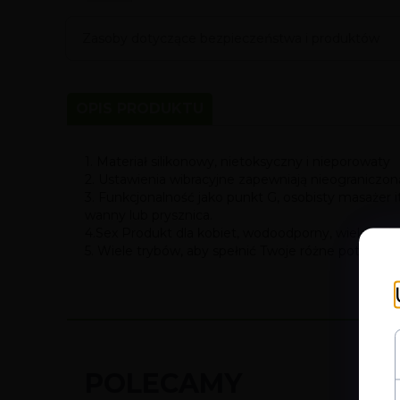
Zasoby dotyczące bezpieczeństwa i produktów
OPIS PRODUKTU
1. Materiał silikonowy, nietoksyczny i nieporowaty
2. Ustawienia wibracyjne zapewniają nieograniczon
3. Funkcjonalność jako punkt G, osobisty masażer i
wanny lub prysznica.
4.Sex Produkt dla kobiet, wodoodporny, wielofunkc
5. Wiele trybów, aby spełnić Twoje różne potrzeby,
POLECAMY