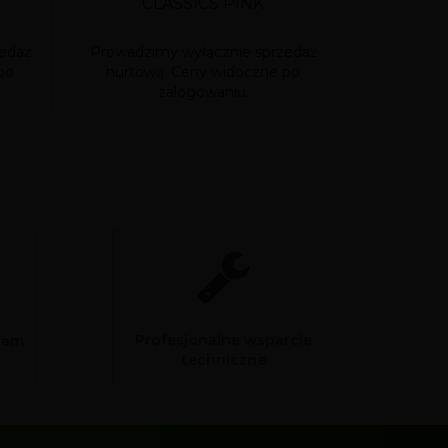
CLASSICS PINK
Bu
edaż
Prowadzimy wyłącznie sprzedaż
Prowadzim
po
hurtową. Ceny widoczne po
hurtową
zalogowaniu.
Profesjonalne wsparcie
sam
techniczne