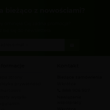
a bieżąco z nowościami?
by ominęła Cię żadna promocja?
z się się do newslettera
nformacje
Kontakt
apa strony
Bieżące zamówienia
olityka prywatności
Wkrótce
 hurtowni
888 906 907
szty wysyłki
Nawiązanie
współpracy
egulamin
Wkrótce