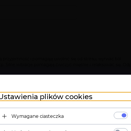
ą przyjemność i pomagają uwolnić się od stresu, wyrwać ból
tp. Silne wibracje pomagają ćwiczyć mięśnie i relaksować się. O
yjny, spełniający Twoje różne potrzeby.
 przynieść ci najwięcej orgazmu i przyjemności seksualnej.
Ustawienia plików cookies
Wymagane ciasteczka