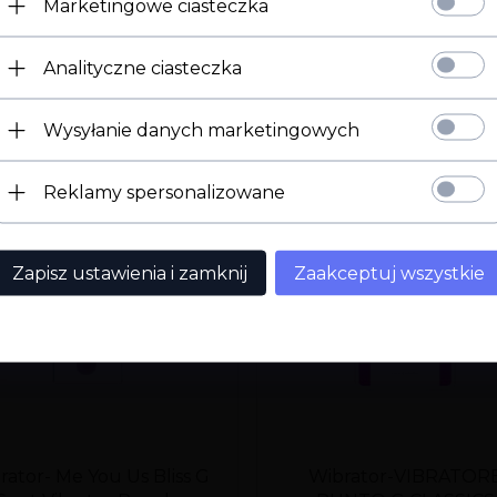
Marketingowe ciasteczka
Strona 18+
Analityczne ciasteczka
Potwierdź ukończenie 18 roku życia.
Wysyłanie danych marketingowych
Mam 18 lat
Wyjdź
Reklamy spersonalizowane
Zapisz ustawienia i zamknij
Zaakceptuj wszystkie
rator- Me You Us Bliss G
Wibrator-VIBRATOR