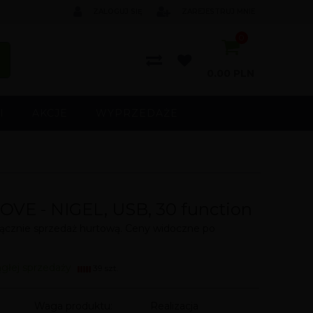
ZALOGUJ SIĘ
ZAREJESTRUJ MNIE
0
0.00
PLN
I
AKCJE
WYPRZEDAŻE
VE - NIGEL, USB, 30 function
cznie sprzedaż hurtową. Ceny widoczne po
ągłej sprzedaży
39 szt.
Waga produktu:
Realizacja