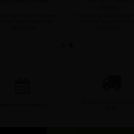
Spot Vibrator Purple
PUNTO G CLASSICS
PURPLE
adzimy wyłącznie sprzedaż
Prowadzimy wyłącznie sprz
rtową. Ceny widoczne po
hurtową. Ceny widoczne 
zalogowaniu.
zalogowaniu.
Wysyłka zwykle w ten 
Długi termin płatności
dzień