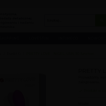
erotyczna.
edaży detalicznej.
logowaniu i nadaniu
rtownika.
SHIPPING
LOVESTIM
INTIMECO
NOWOŚC
y
Punkt G
PRETTY LOVE - NIGEL, USB, 30 function
PRETTY LO
Prowadzimy wyłą
zalogowaniu.
Produkt w ci
Model: