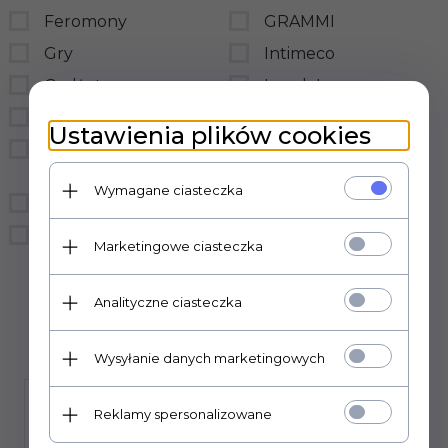
Feromony
GRAMMI
Gry
Intimeco
Gadżety
LovelyLovers
BDSM
LoveStim
Ustawienia plików cookies
Prezerwatywy
LSDI
hurtownia
medica-group
Wymagane ciasteczka
Bielizna
MedTime
Śmieszne
sensual
Marketingowe ciasteczka
Sexual Health Series
Analityczne ciasteczka
Wysyłanie danych marketingowych
Reklamy spersonalizowane