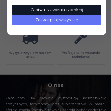
Zapisz ustawienia i zamknij
Gwarancja jakości
Długi termin płatności
Zaakceptuj wszystkie
Profesjonalne wsparcie
Wysyłka zwykle w ten sam
techniczne
dzień
O nas
Zajmujemy się głównie dystrybucją kosmetyków
erotycznych, feromonów oraz suplementów. W naszej
ofercie znajdą Państwo również szeroki wybór gadżetów