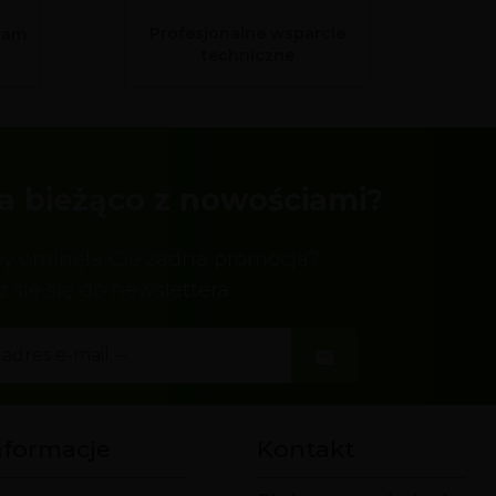
Profesjonalne wsparcie
sam
techniczne
a bieżąco z nowościami?
by ominęła Cię żadna promocja?
z się się do newslettera
nformacje
Kontakt