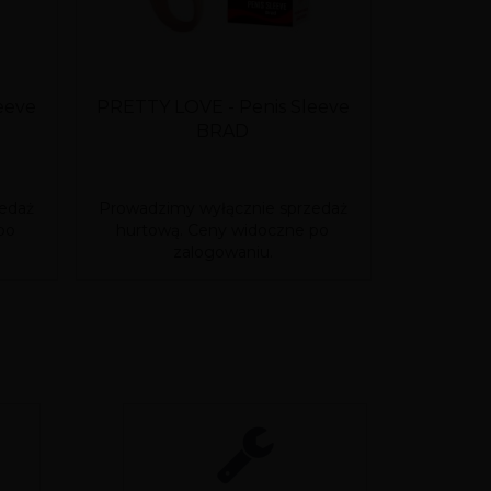
eeve
PRETTY LOVE - Penis Sleeve
Proteza
BRAD
Strap
edaż
Prowadzimy wyłącznie sprzedaż
Prowadzim
po
hurtową. Ceny widoczne po
hurtową
zalogowaniu.