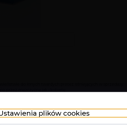
ieństwie do innych twardych protez istniejących w sprzedaży.
o przez mężczyznę jak i kobietę.
tury
 w realiźmie, specjalna mieszanka doskonale symuluje prawdziw
Ustawienia plików cookies
ą się do większości rozmiarów.