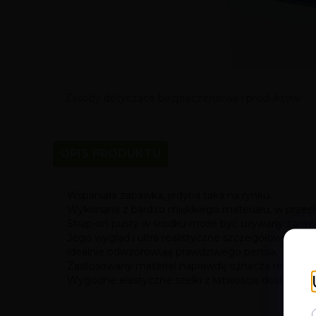
Zasoby dotyczące bezpieczeństwa i produktów
OPIS PRODUKTU
Wspaniała zabawka, jedyna taka na rynku.
Wykonana z bardzo miękkiego materiału, w przeciw
Strap-on pusty w środku może być używany zarówn
Jego wygląd i ultra realistyczne szczegółowe teks
idealnie odwzorowują prawdziwego penisa.
Zastosowany materiał naprawdę oznacza rewolucję
Wygodne elastyczne szelki z łatwością dostosowuj