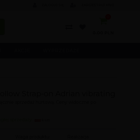
ZALOGUJ SIĘ
ZAREJESTRUJ MNIE
0
0.00
PLN
I
AKCJE
WYPRZEDAŻE
ollow Strap-on Adrian vibrating
cznie sprzedaż hurtową. Ceny widoczne po
ągłej sprzedaży
6 szt.
Waga produktu:
Realizacja