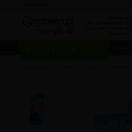
currency_h
POLSKI ZŁOTY
Hurtownia 
Nie prowadzimy sprz
Ceny widoczne po za
statusu hu
DROP
KATEGORIE
Strona główna
Gadżety
Strap On
Dla mężcz