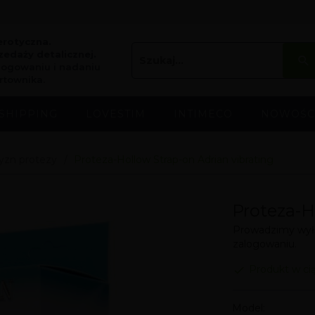
erotyczna.
edaży detalicznej.
logowaniu i nadaniu
rtownika.
SHIPPING
LOVESTIM
INTIMECO
NOWOŚC
yzn protezy
Proteza-Hollow Strap-on Adrian vibrating
Proteza-H
Prowadzimy wyłą
zalogowaniu.
Produkt w ci
Model: