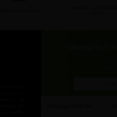
Wysyłka zwykle w ten 
Długi termin płatności
dzień
Chcesz być n
Nie chcesz że
Zapis
rotycznych,
ajdą Państwo
Stawiamy na
Obsługa klienta
I
trakcyjne dla
o w kwestii