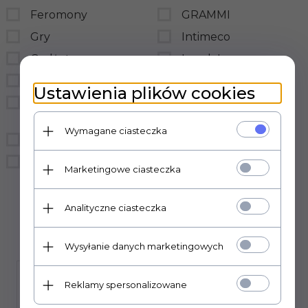
Feromony
GRAMMI
Gry
Intimeco
Gadżety
LovelyLovers
BDSM
LoveStim
Ustawienia plików cookies
Prezerwatywy
LSDI
hurtownia
medica-group
Wymagane ciasteczka
Bielizna
MedTime
Śmieszne
sensual
Marketingowe ciasteczka
Sexual Health Series
Analityczne ciasteczka
Wysyłanie danych marketingowych
Reklamy spersonalizowane