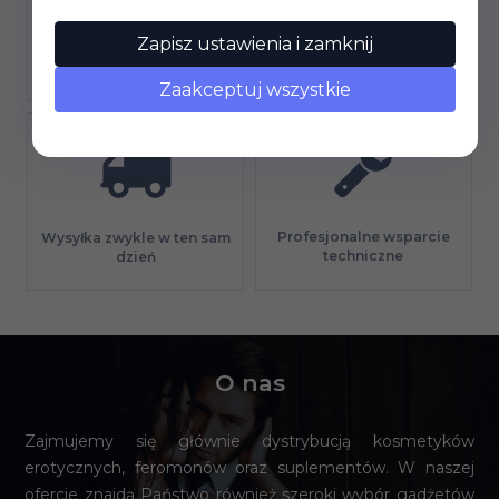
Zapisz ustawienia i zamknij
Gwarancja jakości
Długi termin płatności
Zaakceptuj wszystkie
Profesjonalne wsparcie
Wysyłka zwykle w ten sam
techniczne
dzień
O nas
Zajmujemy się głównie dystrybucją kosmetyków
erotycznych, feromonów oraz suplementów. W naszej
ofercie znajdą Państwo również szeroki wybór gadżetów