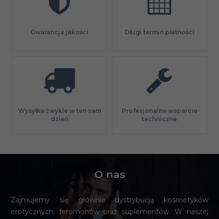
Gwarancja jakości
Długi termin płatności
Profesjonalne wsparcie
Wysyłka zwykle w ten sam
techniczne
dzień
O nas
Zajmujemy się głównie dystrybucją kosmetyków
erotycznych, feromonów oraz suplementów. W naszej