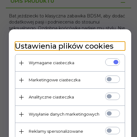
OPIS PRODUKTU
Bat jeździecki to klasyczna zabawka BDSM, aby dodać
dodatkowej pasji i podniecenia do stosunui
seksualnego. Ozdobna końcówka nadaje mu stylu. Nie
ma hamulców z linią Toez4Lovers Fetish Art.
Ustawienia plików cookies
Wymagane ciasteczka
POLECAMY
Marketingowe ciasteczka
Analityczne ciasteczka
Wysyłanie danych marketingowych
Reklamy spersonalizowane