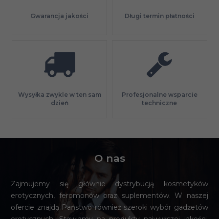
Gwarancja jakości
Długi termin płatności
Profesjonalne wsparcie
Wysyłka zwykle w ten sam
techniczne
dzień
O nas
Zajmujemy się głównie dystrybucją kosmetyków
erotycznych, feromonów oraz suplementów. W naszej
ofercie znajdą Państwo również szeroki wybór gadżetów