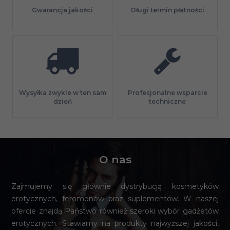
Gwarancja jakości
Długi termin płatności
Profesjonalne wsparcie
Wysyłka zwykle w ten sam
techniczne
dzień
O nas
Zajmujemy się głównie dystrybucją kosmetyków
erotycznych, feromonów oraz suplementów. W naszej
ofercie znajdą Państwo również szeroki wybór gadżetów
erotycznych. Stawiamy na produkty najwyższej jakości,