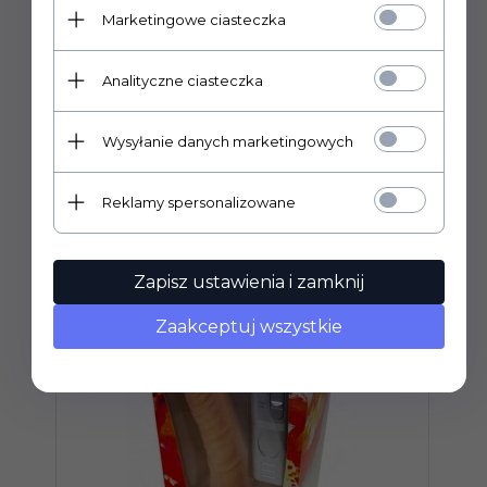
Baterie: 2 x AAA nie włączone
Marketingowe ciasteczka
Kolor: Flesh (biały)
Producent: Toyz4lovers
Analityczne ciasteczka
Wysyłanie danych marketingowych
POLECAMY
Reklamy spersonalizowane
Zapisz ustawienia i zamknij
Zaakceptuj wszystkie