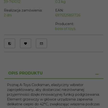
39-761012
0.3
kg
Realizacja zamówienia:
EAN:
2 dni
6975325851726
Producent:
boss of toys
OPIS PRODUKTU
Poznaj A-Toys Cocksman, elastyczny wibrator
zaprojektowany, aby dostarczać niezrównanej
przyjemności dzięki innowacyjnej funkcji podgrzewania.
Element grzewczy w główce urządzenia zapewnia
delikatne ciepło do 42°C, zwiększając wrażenia podczas