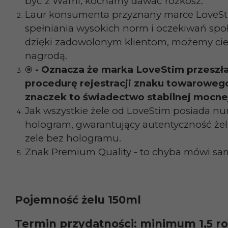
być z Wami, kochamy dawać rozkosz.
Laur konsumenta przyznany marce LoveSt
spełniania wysokich norm i oczekiwań spo
dzięki zadowolonym klientom, możemy cies
nagrodą.
® - Oznacza że marka LoveStim przeszła
procedurę rejestracji znaku towaroweg
znaczek to świadectwo stabilnej mocne
Jak wszystkie żele od LoveStim posiada 
hologram, gwarantujący autentyczność żel
zele bez hologramu.
Znak Premium Quality - to chyba mówi sam
Pojemność żelu 150ml
Termin przydatności: minimum 1,5 r