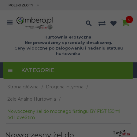
currency_h
POLSKI ZŁOTY
0
Hurtownia erotyczna.
Nie prowadzimy sprzedaży detalicznej.
Ceny widoczne po zalogowaniu i nadaniu statusu
hurtownika.
KATEGORIE
Strona główna
Drogeria intymna
Żele Analne Hurtownia
Nowoczesny żel do mocnego fistingu BY FIST 150ml
od LoveStim
Nowoczesny żel do