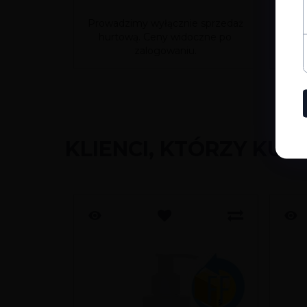
Prowadzimy wyłącznie sprzedaż
Prow
hurtową. Ceny widoczne po
hu
zalogowaniu.
KLIENCI, KTÓRZY KUP