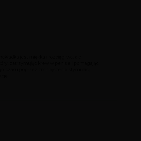
kładka jest miękka i rozciągliwa, ale
kóry, zatrzymując krew w penisie i pomagając
iego czasu poprzez zmniejszenie stymulacji
cję!