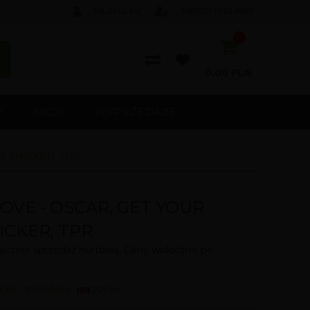
ZALOGUJ SIĘ
ZAREJESTRUJ MNIE
0
0.00
PLN
I
AKCJE
WYPRZEDAŻE
S THICKER, TPR
OVE - OSCAR, GET YOUR
ICKER, TPR
cznie sprzedaż hurtową. Ceny widoczne po
ągłej sprzedaży
209 szt.