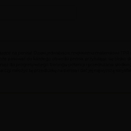
dce na penisa! Dzięki jedwabiście miękkiemu materiałowi TPR na
że pasować do każdego obwodu penisa, przytulając się blisko s
również do progresywnego treningu potencji i przedłużania słodk
arczy nałożyć tę przedłużkę na penisa i dać jej najwyższą satysfak