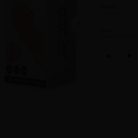
Model:
BI-026247
EAN:
6959532327373