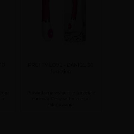
10
PRETTY LOVE - DANIEL, 30
PRETTY
function
edaż
Prowadzimy wyłącznie sprzedaż
Prowadzim
po
hurtową. Ceny widoczne po
hurtową
zalogowaniu.