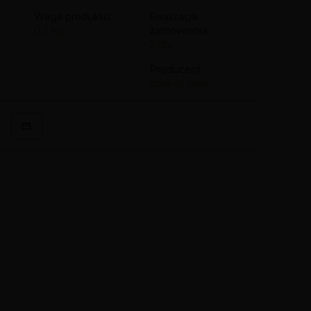
Waga produktu:
Realizacja
0.3
kg
zamówienia:
2 dni
Producent:
boss of toys