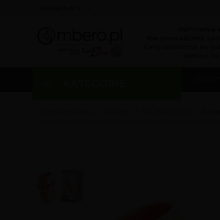
currency_h
POLSKI ZŁOTY
Hurtownia 
Nie prowadzimy sprz
Ceny widoczne po za
statusu hu
DROP
KATEGORIE
Strona główna
Gadżety
Dla Mężczyzn
Nakła