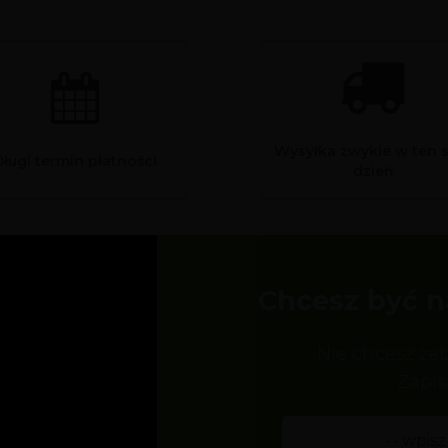
Wysyłka zwykle w ten 
Długi termin płatności
dzień
Chcesz być n
Nie chcesz że
Zapis