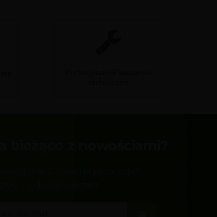
Profesjonalne wsparcie
sam
techniczne
a bieżąco z nowościami?
by ominęła Cię żadna promocja?
z się się do newslettera