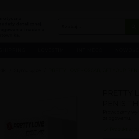
erotyczna.
edaży detalicznej.
logowaniu i nadaniu
rtownika.
SHIPPING
LOVESTIM
INTIMECO
NOWOŚC
dki
Stymulujące
PRETTY LOVE - OSCAR, GET YOUR PENI
PRETTY L
PENIS TH
Prowadzimy wyłą
zalogowaniu.
Produkt w ci