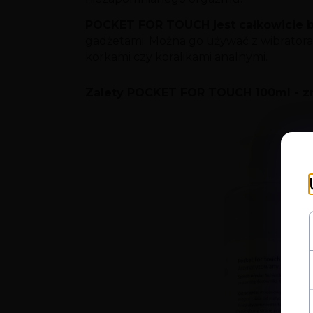
POCKET FOR TOUCH jest całkowicie 
gadżetami. Można go używać z wibratoram
korkami czy koralikami analnymi.
Zalety POCKET FOR TOUCH 100ml - zna