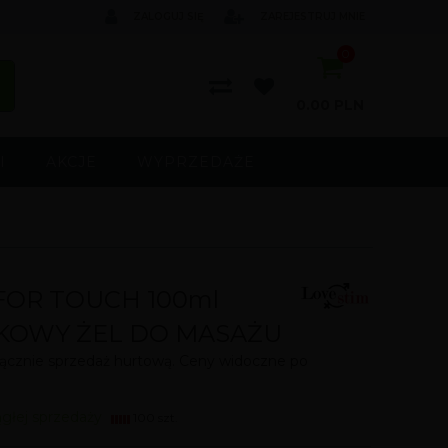
ZALOGUJ SIĘ
ZAREJESTRUJ MNIE
0
0.00
PLN
I
AKCJE
WYPRZEDAŻE
FOR TOUCH 100ml
KOWY ŻEL DO MASAŻU
cznie sprzedaż hurtową. Ceny widoczne po
ągłej sprzedaży
100 szt.