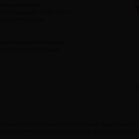
lejku do masażu
 nawilżającego. Dzięki temu
d wszechstronność.
ieszonkowy, który możesz
obra i bezpieczna zabawa
arzenie o idealnym wieczorze we dwoje. Jego wszechst
z jego pomocą uwolni podniecenie, wzniesie je na wyżyn