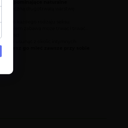
, przypominające naturalne
 bezpieczną długotrwałą warstwę
nały do każdego rodzaju seksu
tym żelem zabawa może trwać i trwać...
 lepkości
jest go usunąć z okolic intymnych
, możesz go mieć zawsze przy sobie