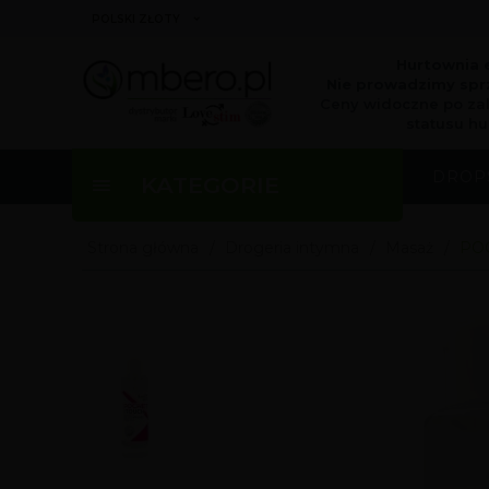
currency_h
POLSKI ZŁOTY
Hurtownia 
Nie prowadzimy sprz
Ceny widoczne po za
statusu hu
DROP
KATEGORIE
Strona główna
Drogeria intymna
Masaż
PO