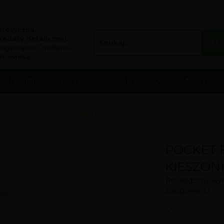
erotyczna.
edaży detalicznej.
logowaniu i nadaniu
rtownika.
SHIPPING
LOVESTIM
INTIMECO
NOWOŚC
CKET FOR TOUCH 100ml KIESZONKOWY ŻEL DO MASAŻU
POCKET 
KIESZON
Prowadzimy wyłą
zalogowaniu.
Produkt w ci