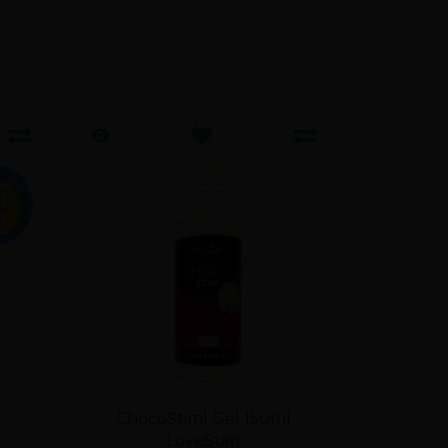
ChocoStiml Gel 150ml
ROMAN
LoveStim
OLEJ