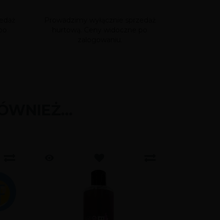
LUBRY
edaż
Prowadzimy wyłącznie sprzedaż
Prowadzim
po
hurtową. Ceny widoczne po
hurtową
zalogowaniu.
ÓWNIEŻ...