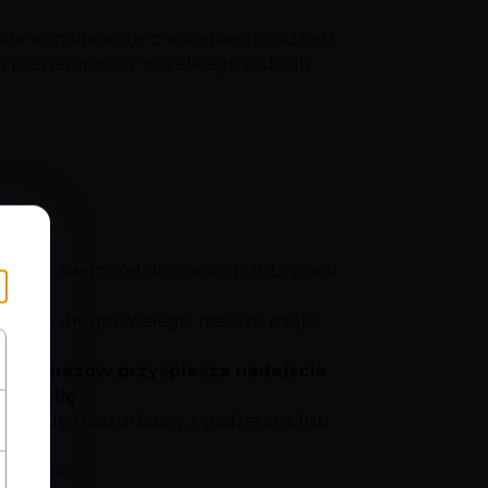
nale współpracuje z wszelkiego rodzaju
łą przyjemność z wszelkiego rodzaju
woim Ciałem. Żel do masażu i lubrykant
znego długotrwałego, masażu miejsc
mikro urazów przyśpiesza nadejście
ego siłę
seks lub masturbację z gadżetami lub
mny zapach