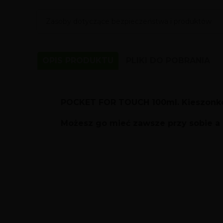
Zasoby dotyczące bezpieczeństwa i produktów
OPIS PRODUKTU
PLIKI DO POBRANIA
1531226334-pocket-touch-5
POCKET FOR TOUCH 100ml. Kieszonkow
Możesz go mieć zawsze przy sobie a
1531226335-pocket-touch-1
1531226335-pocket-touch-3
1531226335-pocket-touch-4
1531226335-pocket-touch-2