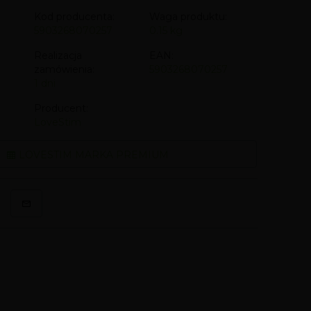
Kod producenta:
Waga produktu:
5903268070257
0.15
kg
Realizacja
EAN:
zamówienia:
5903268070257
1 dni
Producent:
LoveStim
LOVESTIM MARKA PREMIUM