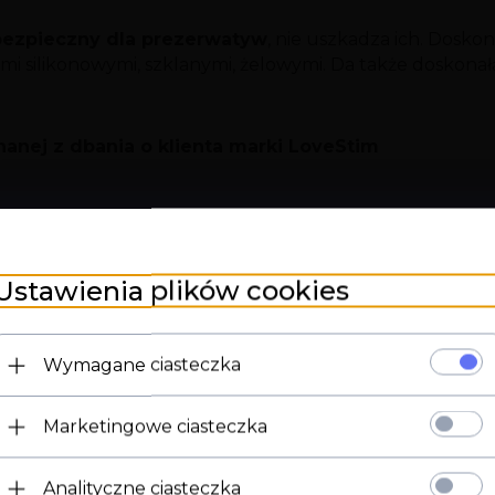
bezpieczny dla prezerwatyw
, nie uszkadza ich. Dosko
i silikonowymi, szklanymi, żelowymi. Da także doskona
nej z dbania o klienta marki LoveStim
Stworzony do pracy z T
Ustawienia plików cookies
w jednym
Doskonały do romantyc
intymnych i nie tylko
Wymagane ciasteczka
Seks bez otarć oraz 
orgazmu i wzmacnia j
Marketingowe ciasteczka
Umożliwia długotrwały 
Strona 18+
bez.
Posiada świeży przyje
Analityczne ciasteczka
Potwierdź ukończenie 18 roku życia.