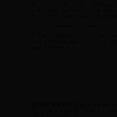
Żel POCKET FOR TOUCH to połączenie o
erotycznego oraz wydajnego lubrykantu
ten produkt posiada niespotykaną dotą
Dużym atutem jest niska cena.
POCKET FOR TOUCH 100ml to taki żel k
brać na każdą randkę, lub imprezkę.... d
gwarantowana.
POCKET FOR TOUCH
pomoże spełnić m
kosmetykach intymnych. Erotyczny masaż 
niezapomnianego orgazmu.