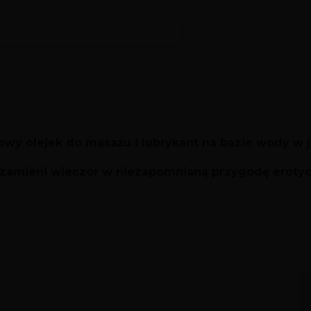
y olejek do masażu i lubrykant na bazie wody w 
 zamieni wieczór w niezapomnianą przygodę erotyc