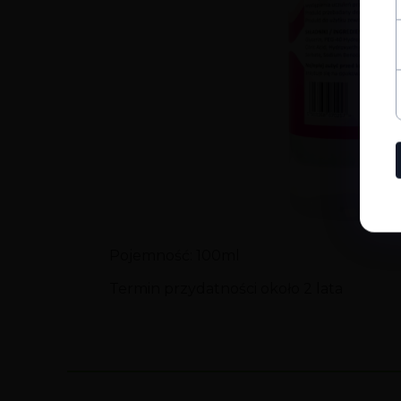
Pojemność: 100ml
Termin przydatności około 2 lata