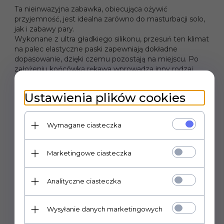
Ta nieinwazyjna zabawka, obiecująca ożywić
przyjemność, jest idealna zarówno do masturbacji solo,
jak i zabawy pary.
Wykonane z ultra gładkiego silikonu, przesuń ten klimat
na palec elastyczne paski zapewniają dokładne
dopasowanie, dzięki czemu pozostają na miejscu. Po
założeniu końcówka rękawa wprowadza inny rodzaj
wrażeń. Następnie włącz wibracje i fachowo skieruj
stymulację dokładnie tam, gdzie chcesz.
Ustawienia plików cookies
Wymagane ciasteczka
POLECAMY
Marketingowe ciasteczka
Analityczne ciasteczka
Wysyłanie danych marketingowych