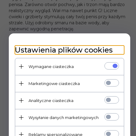
penisa. Zarówno otwór pochwy, jak i trzon mają bardzo
realistyczny wygląd. Wał ma nawet punkt G! Liczne
ćwieki i grzbiety stymulują cały twój penis przy każdym
strzale. Użyj odrobiny smaru na bazie wody, aby
zapewnić wygodną penetrację.
Ustawienia plików cookies
POLECAMY
Wymagane ciasteczka
Marketingowe ciasteczka
Analityczne ciasteczka
Wysyłanie danych marketingowych
Reklamy spersonalizowane