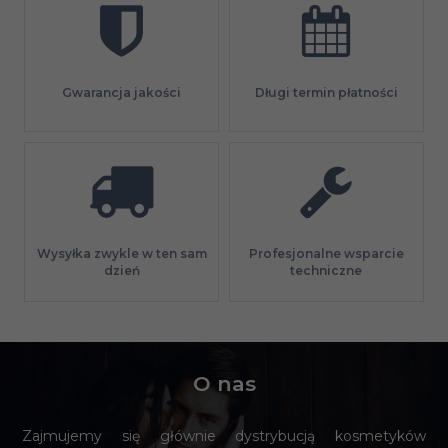
Gwarancja jakości
Długi termin płatności
Profesjonalne wsparcie
Wysyłka zwykle w ten sam
techniczne
dzień
O nas
Zajmujemy się głównie dystrybucją kosmetyków