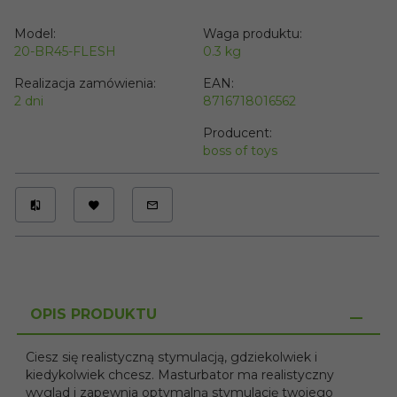
Model:
Waga produktu:
20-BR45-FLESH
0.3
kg
Realizacja zamówienia:
EAN:
2 dni
8716718016562
Producent:
boss of toys
OPIS PRODUKTU
Ciesz się realistyczną stymulacją, gdziekolwiek i
kiedykolwiek chcesz. Masturbator ma realistyczny
wygląd i zapewnia optymalną stymulację twojego