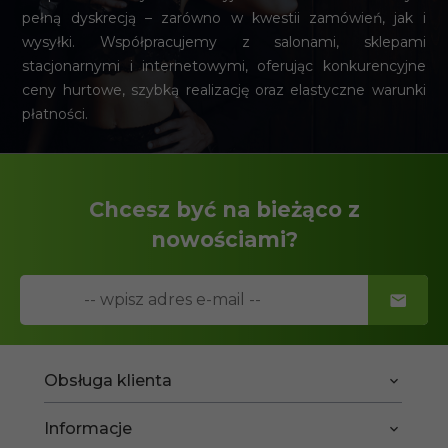
pełną dyskrecją – zarówno w kwestii zamówień, jak i
wysyłki. Współpracujemy z salonami, sklepami
stacjonarnymi i internetowymi, oferując konkurencyjne
ceny hurtowe, szybką realizację oraz elastyczne warunki
płatności.
Chcesz być na bieżąco z
nowościami?
Obsługa klienta
Informacje