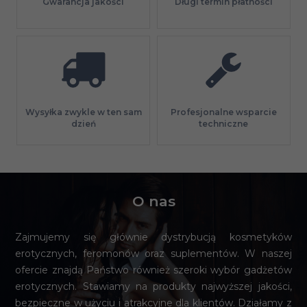
Gwarancja jakości
Długi termin płatności
Profesjonalne wsparcie
Wysyłka zwykle w ten sam
techniczne
dzień
O nas
Zajmujemy się głównie dystrybucją kosmetyków
erotycznych, feromonów oraz suplementów. W naszej
ofercie znajdą Państwo również szeroki wybór gadżetów
erotycznych. Stawiamy na produkty najwyższej jakości,
bezpieczne w użyciu i atrakcyjne dla klientów. Działamy z