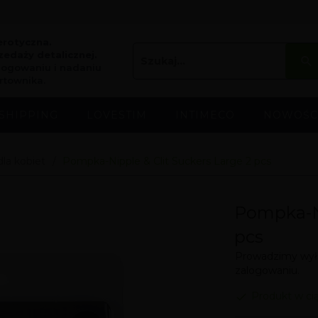
erotyczna.
edaży detalicznej.
logowaniu i nadaniu
rtownika.
SHIPPING
LOVESTIM
INTIMECO
NOWOŚC
la kobiet
Pompka-Nipple & Clit Suckers Large 2 pcs
Pompka-Ni
pcs
Prowadzimy wyłą
zalogowaniu.
Produkt w ci