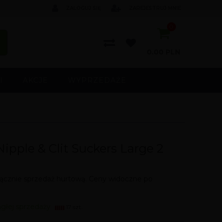
ZALOGUJ SIĘ
ZAREJESTRUJ MNIE
0
0.00
PLN
I
AKCJE
WYPRZEDAŻE
pple & Clit Suckers Large 2
cznie sprzedaż hurtową. Ceny widoczne po
ągłej sprzedaży
17 szt.