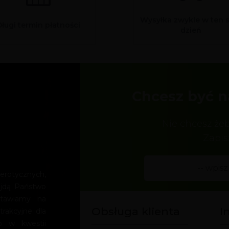
Wysyłka zwykle w ten 
Długi termin płatności
dzień
Chcesz być n
Nie chcesz że
Zapis
rotycznych,
ajdą Państwo
Stawiamy na
Obsługa klienta
I
trakcyjne dla
o w kwestii