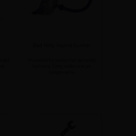
Bad Kitty Vagina Sucker
VAGINA
edaż
Prowadzimy wyłącznie sprzedaż
Prowadzim
po
hurtową. Ceny widoczne po
hurtową
zalogowaniu.