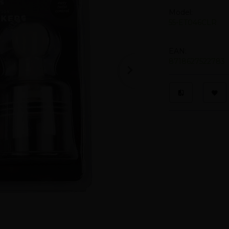
Model:
55-ET046CLR
EAN:
8718627522783