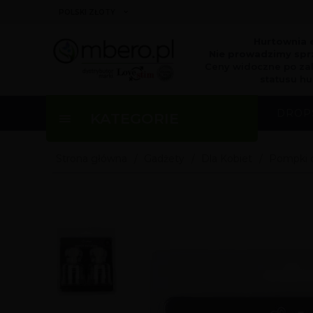
currency_h
POLSKI ZŁOTY
Hurtownia 
Nie prowadzimy sprz
Ceny widoczne po za
statusu hu
DROP
KATEGORIE
Strona główna
Gadżety
Dla Kobiet
Pompki d