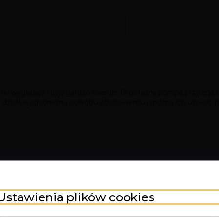
tki wyglądały i były bardzo twarde! Ta potężna pompa przylega do 
e dzięki wygodnemu pokrętłu obrotowemu i można ich używać na 
Ustawienia plików cookies