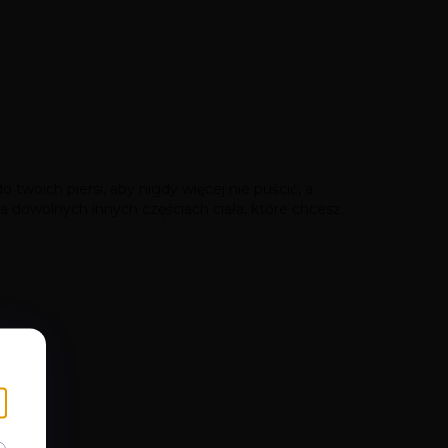
twoich piersi, aby nigdy więcej nie puścić, a
dowolnych innych częściach ciała, które chcesz.