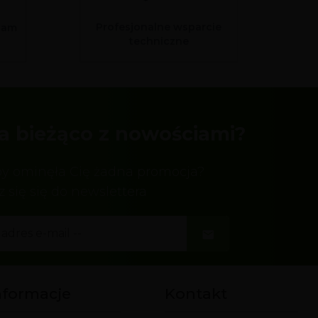
Profesjonalne wsparcie
sam
techniczne
a bieżąco z nowościami?
by ominęła Cię żadna promocja?
z się się do newslettera
nformacje
Kontakt