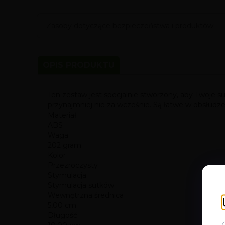
Zasoby dotyczące bezpieczeństwa i produktów
OPIS PRODUKTU
Ten zestaw jest specjalnie stworzony, aby Twoje su
przynajmniej nie za wcześnie. Są łatwe w obsłudz
Materiał
ABS
Waga
202 gram
Kolor
Przezroczysty
Stymulacja
Stymulacja sutków
Wewnętrzna średnica
5,00 cm
Długość