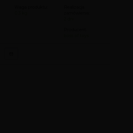
Waga produktu:
Realizacja
0.3
kg
zamówienia:
2 dni
Producent:
boss of toys