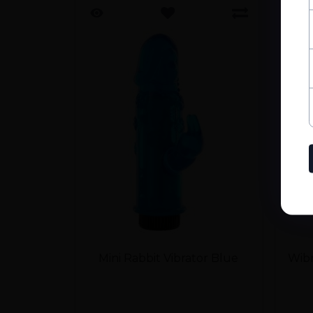
Mini Rabbit Vibrator Blue
Wibr