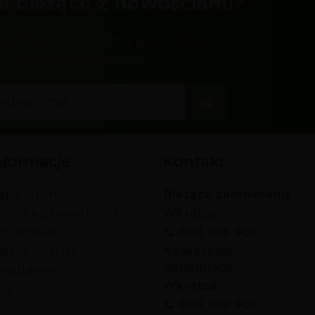
a bieżąco z nowościami?
by ominęła Cię żadna promocja?
z się się do newslettera
nformacje
Kontakt
apa strony
Bieżące zamówienia
olityka prywatności
Wkrótce
 hurtowni
888 906 907
szty wysyłki
Nawiązanie
współpracy
egulamin
Wkrótce
AQ
888 906 907