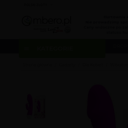
currency_h
POLSKI ZŁOTY
Hurtownia 
Nie prowadzimy sprz
Ceny widoczne po za
statusu hu
DROP
KATEGORIE
Strona główna
Gadżety
Dla Kobiet
Wibrator