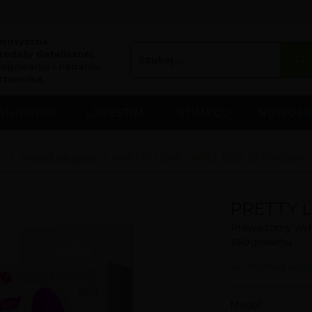
erotyczna.
edaży detalicznej.
logowaniu i nadaniu
rtownika.
SHIPPING
LOVESTIM
INTIMECO
NOWOŚC
y
Wielofunkcyjne
PRETTY LOVE - WILL USB 30 function
PRETTY L
Prowadzimy wyłą
zalogowaniu.
Produkt w ci
Model: