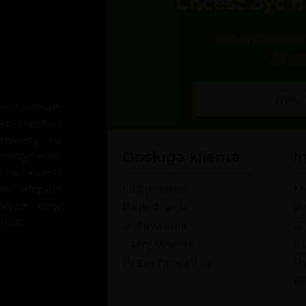
Chcesz być n
Nie chcesz że
Zapis
rotycznych,
ajdą Państwo
Stawiamy na
Obsługa klienta
I
trakcyjne dla
o w kwestii
Logowanie
M
mi, sklepami
encyjne ceny
Rejestracja
P
ności.
Ustawienia
O
Zamówienia
Ko
Przechowalnia
R
F