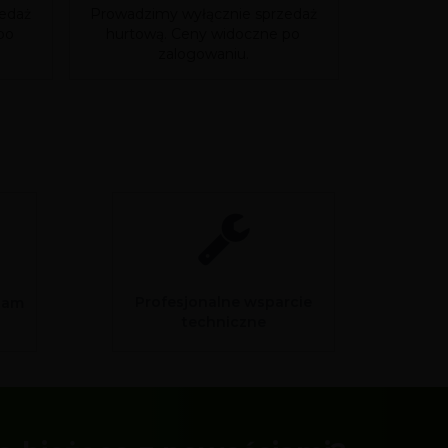
edaż
Prowadzimy wyłącznie sprzedaż
Prowadzim
po
hurtową. Ceny widoczne po
hurtową
zalogowaniu.
Profesjonalne wsparcie
sam
techniczne