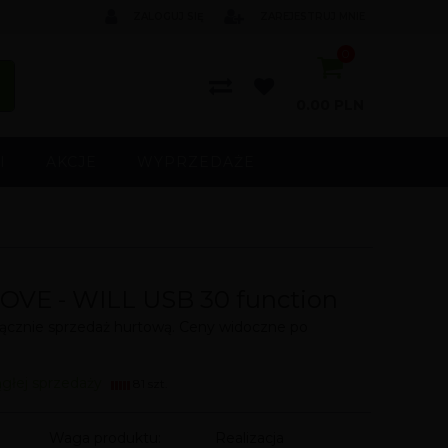
ZALOGUJ SIĘ
ZAREJESTRUJ MNIE
0
0.00
PLN
I
AKCJE
WYPRZEDAŻE
OVE - WILL USB 30 function
cznie sprzedaż hurtową. Ceny widoczne po
ągłej sprzedaży
81 szt.
Waga produktu:
Realizacja