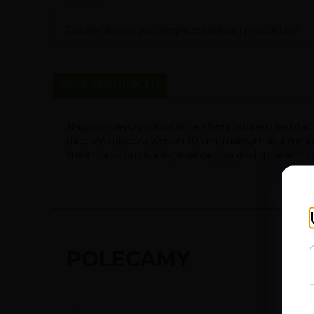
Zasoby dotyczące bezpieczeństwa i produktów
OPIS PRODUKTU
Najpotężniejszy wibrator ze stymulatorem łechtacz
długość robocza wynosi 10 cm, maksymalna średni
średnica - 2 cm Funkcje wibracji są dostępne w 
POLECAMY