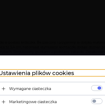
ki w postaci króliczka. Bezpieczny i przyjemny w dotyku materi
ca to 3,4 cm, natomiast stymulator łechtaczki dodaje doznań 
30 trybach. Regulowany guzikami u podstawy zabawki. Zapakowa
Ustawienia plików cookies
Wymagane ciasteczka
Marketingowe ciasteczka