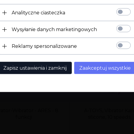
Strona 18+
Analityczne ciasteczka
Potwierdź ukończenie 18 roku życia.
Wysyłanie danych marketingowych
Mam 18 lat
Wyjdź
Reklamy spersonalizowane
Zapisz ustawienia i zamknij
Zaakceptuj wszystkie
ator-Wibrator - ARES - 8
A-TOYS, Vibrator Kari
funkcji
silicone, 10 speeds