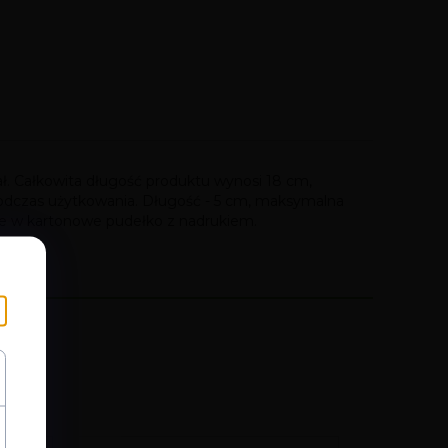
ał. Całkowita długość produktu wynosi 18 cm,
podczas użytkowania. Długość - 5 cm, maksymalna
ne w kartonowe pudełko z nadrukiem.