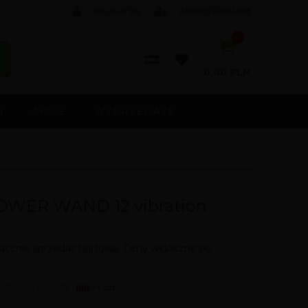
ZALOGUJ SIĘ
ZAREJESTRUJ MNIE
0
0.00
PLN
I
AKCJE
WYPRZEDAŻE
POWER WAND 12 vibration
cznie sprzedaż hurtową. Ceny widoczne po
ągłej sprzedaży
34 szt.