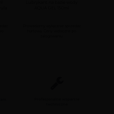
ml
Lubrykant na bazie wody
H2O A
zula
AQUA GEL 150ml
I
DELI
edaż
Prowadzimy wyłącznie sprzedaż
Prowadzim
po
hurtową. Ceny widoczne po
hurtową
zalogowaniu.
Profesjonalne wsparcie
sam
techniczne