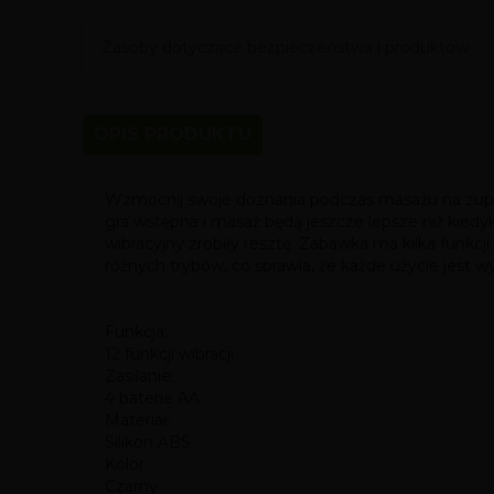
Zasoby dotyczące bezpieczeństwa i produktów
OPIS PRODUKTU
Wzmocnij swoje doznania podczas masażu na zupełn
gra wstępna i masaż będą jeszcze lepsze niż kiedyko
wibracyjny zrobiły resztę. Zabawka ma kilka funk
różnych trybów, co sprawia, że każde użycie jest w
Funkcja:
12 funkcji wibracji
Zasilanie:
4 baterie AA
Materiał:
Silikon ABS
Kolor:
Czarny