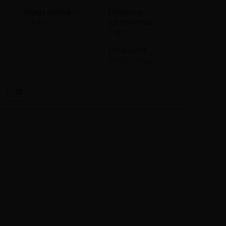
Waga produktu:
Realizacja
0.3
kg
zamówienia:
2 dni
Producent:
boss of toys