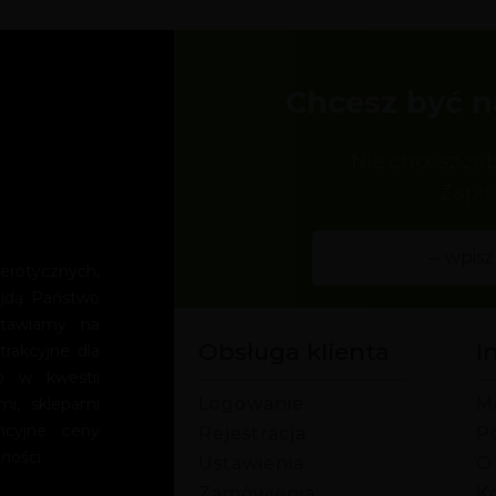
Chcesz być n
Nie chcesz że
Zapis
rotycznych,
ajdą Państwo
Stawiamy na
Obsługa klienta
I
trakcyjne dla
o w kwestii
Logowanie
M
mi, sklepami
encyjne ceny
Rejestracja
P
ności.
Ustawienia
O
Zamówienia
Ko