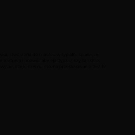
a, stworzona do masażu w sypialni, sprawi, że
artnera i pozwól, aby elastyczna szyjka i silnik
chwycie, dzięki czemu można przeskakiwać przez 12