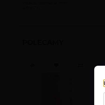
Wielkość opakowania (mm):
220*105*50
POLECAMY