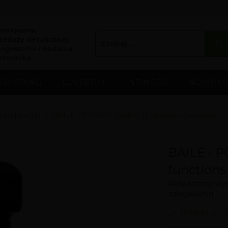
erotyczna.
edaży detalicznej.
logowaniu i nadaniu
rtownika.
SHIPPING
LOVESTIM
INTIMECO
NOWOŚC
 łechtaczki
BAILE - POWER WAND 12 vibration functions
BAILE - 
functions
Prowadzimy wyłą
zalogowaniu.
Produkt w ci