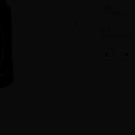
Model:
BW-055002A
EAN:
6959532313758