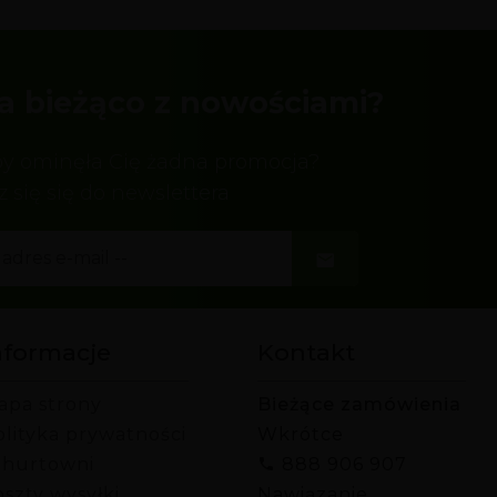
a bieżąco z nowościami?
by ominęła Cię żadna promocja?
z się się do newslettera
nformacje
Kontakt
apa strony
Bieżące zamówienia
olityka prywatności
Wkrótce
 hurtowni
888 906 907
szty wysyłki
Nawiązanie