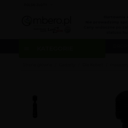
currency_h
POLSKI ZŁOTY
Hurtownia 
Nie prowadzimy sprz
Ceny widoczne po za
statusu hu
DROP
KATEGORIE
Strona główna
Gadżety
Dla Kobiet
masażery