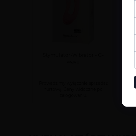
Stymulator-Wibrator - G-
Stym
wave
po
Prowadzimy wyłącznie sprzedaż
Prow
hurtową. Ceny widoczne po
hu
zalogowaniu.