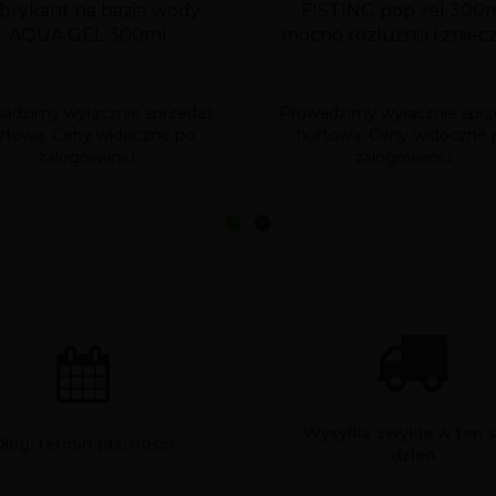
brykant na bazie wody
FISTING pop żel 300
AQUA GEL 300ml
mocno rozluźnia i zniec
adzimy wyłącznie sprzedaż
Prowadzimy wyłącznie sprz
rtową. Ceny widoczne po
hurtową. Ceny widoczne 
zalogowaniu.
zalogowaniu.
Wysyłka zwykle w ten 
Długi termin płatności
dzień