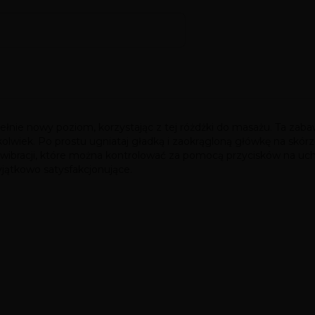
ie nowy poziom, korzystając z tej różdżki do masażu. Ta zabawk
lwiek. Po prostu ugniataj gładką i zaokrągloną główkę na skórze p
cji wibracji, które można kontrolować za pomocą przycisków na u
yjątkowo satysfakcjonujące.