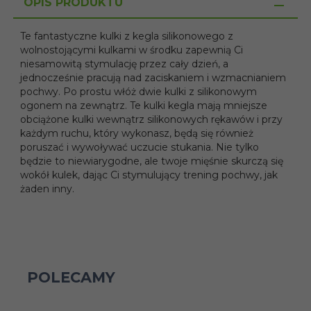
OPIS PRODUKTU
Te fantastyczne kulki z kegla silikonowego z
wolnostojącymi kulkami w środku zapewnią Ci
niesamowitą stymulację przez cały dzień, a
jednocześnie pracują nad zaciskaniem i wzmacnianiem
pochwy. Po prostu włóż dwie kulki z silikonowym
ogonem na zewnątrz. Te kulki kegla mają mniejsze
obciążone kulki wewnątrz silikonowych rękawów i przy
każdym ruchu, który wykonasz, będą się również
poruszać i wywoływać uczucie stukania. Nie tylko
będzie to niewiarygodne, ale twoje mięśnie skurczą się
wokół kulek, dając Ci stymulujący trening pochwy, jak
żaden inny.
POLECAMY