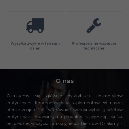
Profesjonalne wsparcie
Wysyłka zwykle w ten sam
techniczne
dzień
O nas
Zajmujemy się głównie dystrybucją kosmetyków
erotycznych, feromonów oraz suplementów. W naszej
ofercie znajdą Państwo również szeroki wybór gadżetów
erotycznych. Stawiamy na produkty najwyższej jakości,
bezpieczne w użyciu i atrakcyjne dla klientów. Działamy z