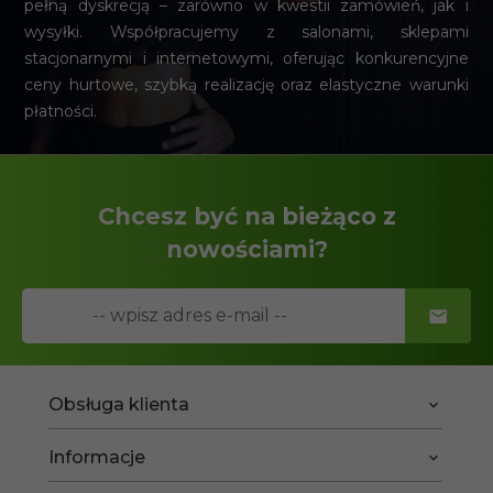
pełną dyskrecją – zarówno w kwestii zamówień, jak i
wysyłki. Współpracujemy z salonami, sklepami
stacjonarnymi i internetowymi, oferując konkurencyjne
ceny hurtowe, szybką realizację oraz elastyczne warunki
płatności.
Chcesz być na bieżąco z
nowościami?
Obsługa klienta
Informacje