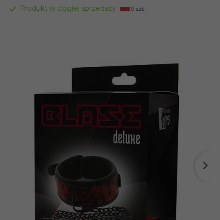
Produkt w ciągłej sprzedaży
9 szt.