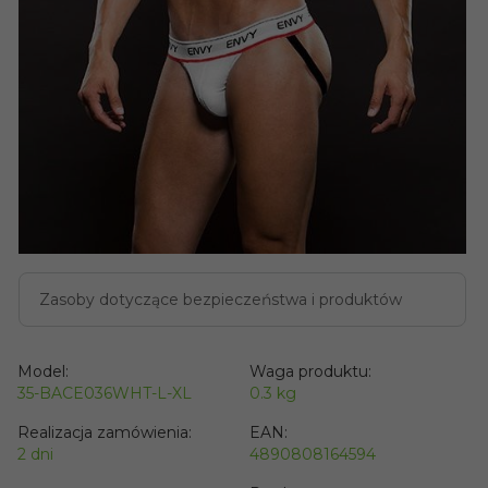
Zasoby dotyczące bezpieczeństwa i produktów
Model:
Waga produktu:
35-BACE036WHT-L-XL
0.3
kg
Realizacja zamówienia:
EAN:
2 dni
4890808164594