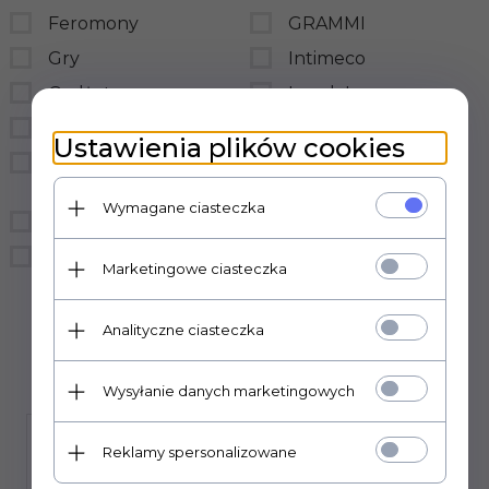
Feromony
GRAMMI
Gry
Intimeco
Gadżety
LovelyLovers
BDSM
LoveStim
Ustawienia plików cookies
Prezerwatywy
LSDI
hurtownia
medica-group
Wymagane ciasteczka
Bielizna
MedTime
Śmieszne
sensual
Marketingowe ciasteczka
Sexual Health Series
Analityczne ciasteczka
Wysyłanie danych marketingowych
Reklamy spersonalizowane