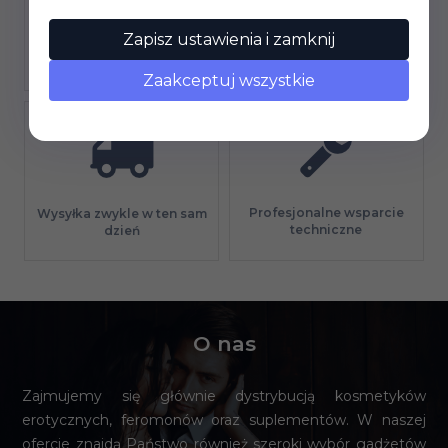
Zapisz ustawienia i zamknij
Gwarancja jakości
Długi termin płatności
Zaakceptuj wszystkie
Profesjonalne wsparcie
Wysyłka zwykle w ten sam
techniczne
dzień
O nas
Zajmujemy się głównie dystrybucją kosmetyków
erotycznych, feromonów oraz suplementów. W naszej
ofercie znajdą Państwo również szeroki wybór gadżetów