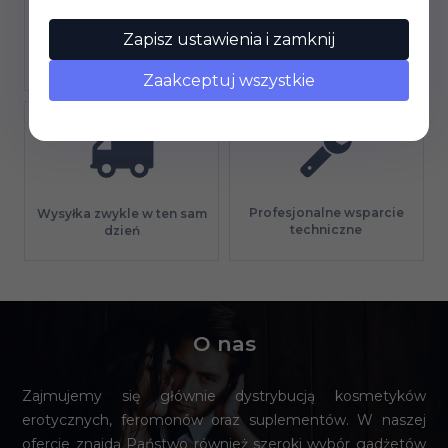
Zapisz ustawienia i zamknij
Gwarancja jakości
Długi termin płatności
Zaakceptuj wszystkie
Profesjonalne wsparcie
Wysyłka zwykle w ten sam
techniczne
dzień
O nas
Zajmujemy się głównie dystrybucją kosmetyków
erotycznych, feromonów oraz suplementów. W naszej
ofercie znajdą Państwo również szeroki wybór gadżetów