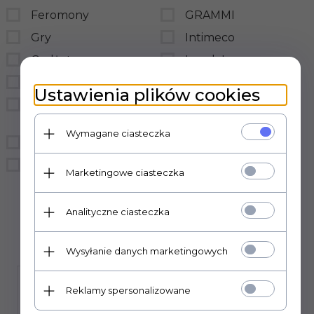
Feromony
GRAMMI
Gry
Intimeco
Gadżety
LovelyLovers
BDSM
LoveStim
Ustawienia plików cookies
Prezerwatywy
LSDI
hurtownia
medica-group
Wymagane ciasteczka
Bielizna
MedTime
Śmieszne
sensual
Marketingowe ciasteczka
Sexual Health Series
Analityczne ciasteczka
Wysyłanie danych marketingowych
Reklamy spersonalizowane