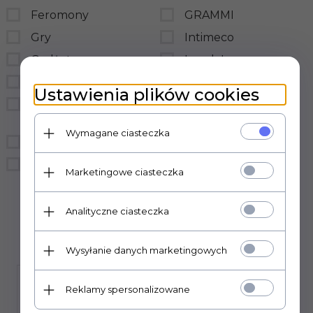
Feromony
GRAMMI
Gry
Intimeco
Gadżety
LovelyLovers
BDSM
LoveStim
Ustawienia plików cookies
Prezerwatywy
LSDI
hurtownia
medica-group
Wymagane ciasteczka
Bielizna
MedTime
Śmieszne
sensual
Marketingowe ciasteczka
Sexual Health Series
Analityczne ciasteczka
Wysyłanie danych marketingowych
Reklamy spersonalizowane