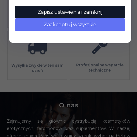
Zapisz ustawienia i zamknij
Gwarancja jakości
Długi termin płatności
Zaakceptuj wszystkie
Profesjonalne wsparcie
Wysyłka zwykle w ten sam
techniczne
dzień
O nas
Zajmujemy się głównie dystrybucją kosmetyków
erotycznych, feromonów oraz suplementów. W naszej
ofercie znajdą Państwo również szeroki wybór gadżetów