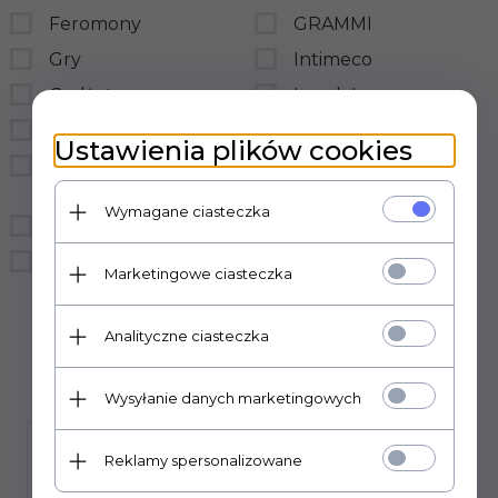
Feromony
GRAMMI
Gry
Intimeco
Gadżety
LovelyLovers
BDSM
LoveStim
Ustawienia plików cookies
Prezerwatywy
LSDI
hurtownia
medica-group
Wymagane ciasteczka
Bielizna
MedTime
Śmieszne
sensual
Marketingowe ciasteczka
Sexual Health Series
Analityczne ciasteczka
Wysyłanie danych marketingowych
Reklamy spersonalizowane