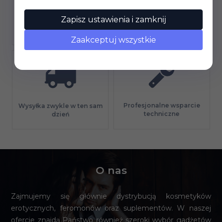
Zapisz ustawienia i zamknij
Gwarancja jakości
Długi termin płatności
Zaakceptuj wszystkie
Profesjonalne wsparcie
Wysyłka zwykle w ten sam
techniczne
dzień
O nas
Zajmujemy się głównie dystrybucją kosmetyków
erotycznych, feromonów oraz suplementów. W naszej
ofercie znajdą Państwo również szeroki wybór gadżetów