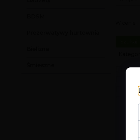
Gadżety
BDSM
W cenie:
Prezerwatywy hurtownia
Bielizna
Kategor
Śmieszne
Drog
Fero
Gry
Gadż
BDS
Prez
Bieli
Śmie