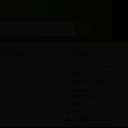
by ominęła Cię żadna promocja?
z się się do newslettera
nformacje
Kontakt
apa strony
Bieżące zamówienia
olityka prywatności
Wkrótce
 hurtowni
888 906 907
szty wysyłki
Nawiązanie
współpracy
egulamin
Wkrótce
AQ
888 906 907
hurt@ombero.pl