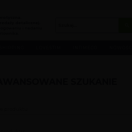
erotyczna.
edaży detalicznej.
logowaniu i nadaniu
rtownika.
SHIPPING
LOVESTIM
INTIMECO
NOWOŚC
AWANSOWANE SZUKANIE
e produktu:
e produktu: