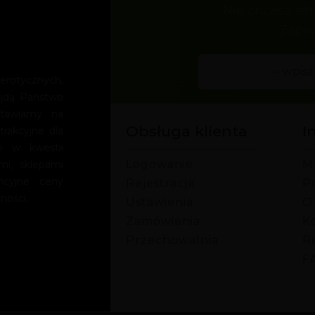
Nie chcesz że
Zapis
rotycznych,
ajdą Państwo
Stawiamy na
Obsługa klienta
I
trakcyjne dla
o w kwestii
Logowanie
M
mi, sklepami
encyjne ceny
Rejestracja
P
ności.
Ustawienia
O
Zamówienia
Ko
Przechowalnia
R
F