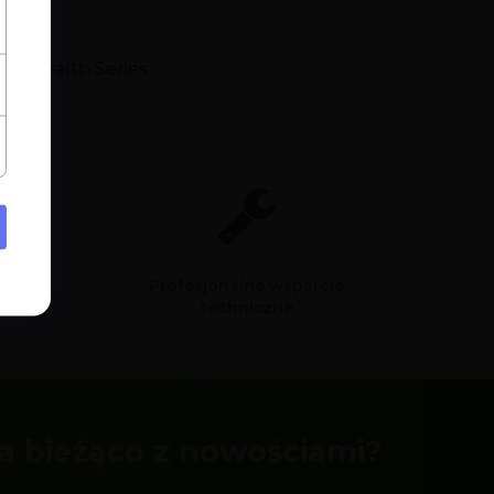
sual
ual Health Series
Profesjonalne wsparcie
sam
techniczne
a bieżąco z nowościami?