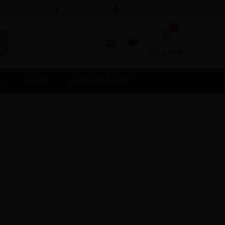
ZALOGUJ SIĘ
ZAREJESTRUJ MNIE
0
0.00
PLN
I
AKCJE
WYPRZEDAŻE