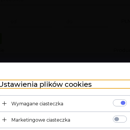
PL
od
do
ie
Produ
eria intymna
boss
mony
GR
Ustawienia plików cookies
Int
ety
Lov
M
Lov
Wymagane ciasteczka
erwatywy hurtownia
LSD
Marketingowe ciasteczka
zna
med
Strona 18+
szne
Me