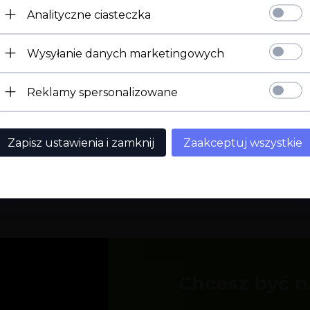
Analityczne ciasteczka
Potwierdź ukończenie 18 roku życia.
sen
Sex
Wysyłanie danych marketingowych
Mam 18 lat
Wyjdź
Reklamy spersonalizowane
Zapisz ustawienia i zamknij
Zaakceptuj wszystkie
Wysyłka zwykle w ten 
Długi termin płatności
dzień
Chcesz być n