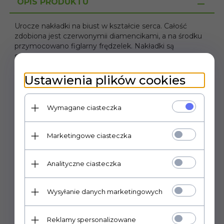
OPIS PRODUKTU
Urocze nakładki na biust w kształcie serca. Całość
zdobiona jest czerwonymii diamencikami, a na środku
przymocowano figlarny frędzelek. Nakładki są
samoprzylepne, wielokrotnego użytku. W zestawie
dwie sztuki.
Ustawienia plików cookies
Wymagane ciasteczka
POLECAMY
Marketingowe ciasteczka
Analityczne ciasteczka
Wysyłanie danych marketingowych
Reklamy spersonalizowane