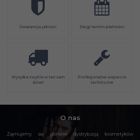
Gwarancja jakości
Długi termin płatności
Profesjonalne wsparcie
Wysyłka zwykle w ten sam
techniczne
dzień
O nas
Zajmujemy się głównie dystrybucją kosmetyków