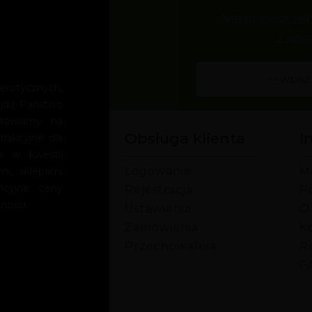
Nie chcesz że
Zapis
rotycznych,
ajdą Państwo
Stawiamy na
Obsługa klienta
I
trakcyjne dla
o w kwestii
Logowanie
M
mi, sklepami
encyjne ceny
Rejestracja
P
ności.
Ustawienia
O
Zamówienia
Ko
Przechowalnia
R
F