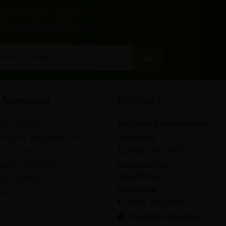
by ominęła Cię żadna promocja?
z się się do newslettera
nformacje
Kontakt
apa strony
Bieżące zamówienia
olityka prywatności
Wkrótce
 hurtowni
888 906 907
szty wysyłki
Nawiązanie
współpracy
egulamin
Wkrótce
AQ
888 906 907
hurt@ombero.pl