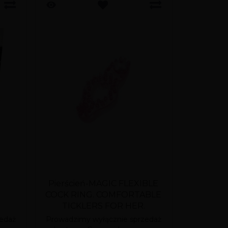
Pierścień-MAGIC FLEXIBLE
Ferom
COCK RING. COMFORTABLE
Stro
TICKLERS FOR HER.
Conc
edaż
Prowadzimy wyłącznie sprzedaż
Prowadzim