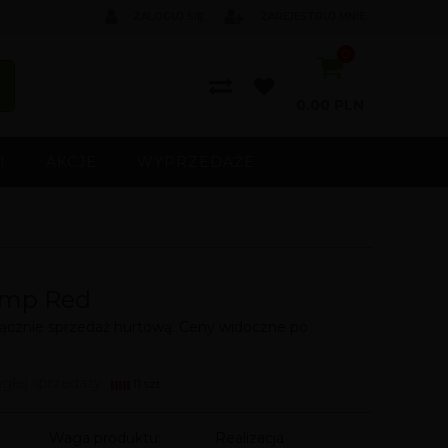
ZALOGUJ SIĘ
ZAREJESTRUJ MNIE
0
0.00
PLN
I
AKCJE
WYPRZEDAŻE
ump Red
cznie sprzedaż hurtową. Ceny widoczne po
ągłej sprzedaży
11 szt.
Waga produktu:
Realizacja