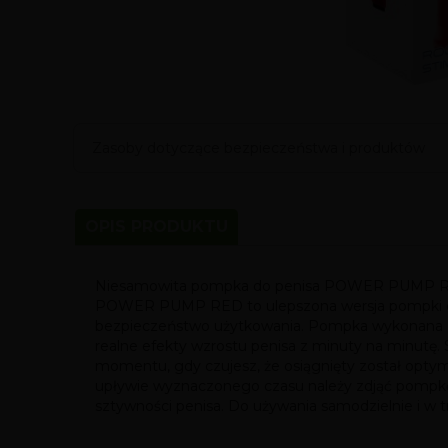
Zasoby dotyczące bezpieczeństwa i produktów
OPIS PRODUKTU
Niesamowita pompka do penisa POWER PUMP RED spr
POWER PUMP RED to ulepszona wersja pompki do p
bezpieczeństwo użytkowania. Pompka wykonana z p
realne efekty wzrostu penisa z minuty na minutę. 
momentu, gdy czujesz, że osiągnięty został optyma
upływie wyznaczonego czasu należy zdjąć pompkę i
sztywności penisa. Do używania samodzielnie i w 