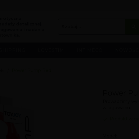
erotyczna.
edaży detalicznej.
logowaniu i nadaniu
rtownika.
SHIPPING
LOVESTIM
INTIMECO
NOWOŚC
ki
Power Pump Red
Power P
Prowadzimy wyłą
zalogowaniu.
Produkt w ci
Model: