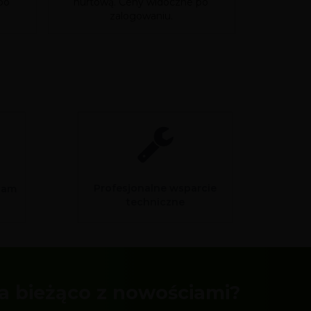
po
hurtową. Ceny widoczne po
hurtową
zalogowaniu.
Profesjonalne wsparcie
sam
techniczne
a bieżąco z nowościami?