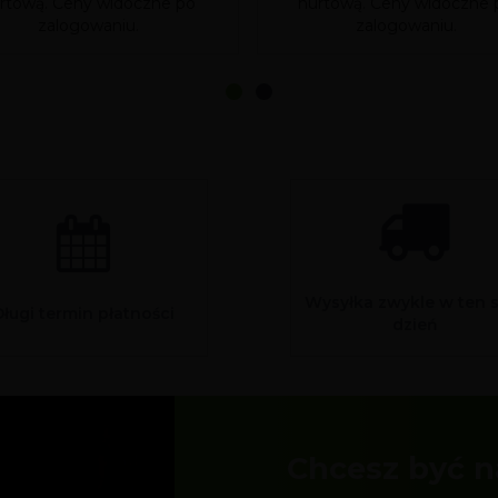
rtową. Ceny widoczne po
hurtową. Ceny widoczne 
zalogowaniu.
zalogowaniu.
Wysyłka zwykle w ten 
Długi termin płatności
dzień
Chcesz być n