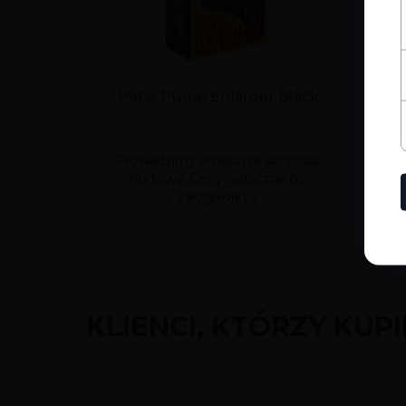
Penis Pump Enlarger Black
P
Prowadzimy wyłącznie sprzedaż
Prow
hurtową. Ceny widoczne po
hu
zalogowaniu.
KLIENCI, KTÓRZY KUP