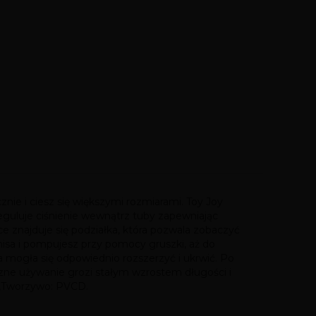
e i ciesz się większymi rozmiarami. Toy Joy
uluje ciśnienie wewnątrz tuby zapewniając
znajduje się podziałka, która pozwala zobaczyć
nisa i pompujesz przy pomocy gruszki, aż do
a mogła się odpowiednio rozszerzyć i ukrwić. Po
zne używanie grozi stałym wzrostem długości i
ny,Tworzywo: PVCD.