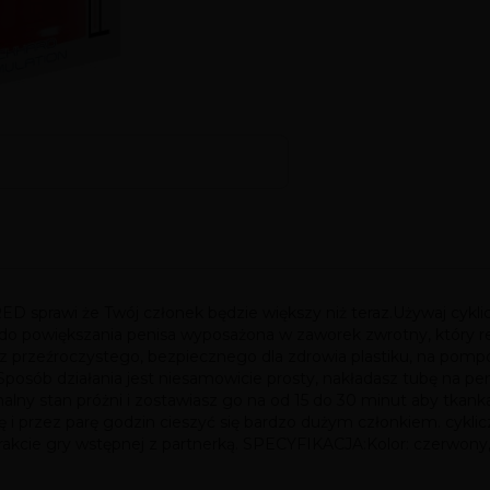
awi że Twój członek będzie większy niż teraz.Używaj cykliczni
owiększania penisa wyposażona w zaworek zwrotny, który reg
rzeźroczystego, bezpiecznego dla zdrowia plastiku, na pompce 
Sposób działania jest niesamowicie prosty, nakładasz tubę na pe
lny stan próżni i zostawiasz go na od 15 do 30 minut aby tkank
 przez parę godzin cieszyć się bardzo dużym członkiem. cyklic
trakcie gry wstępnej z partnerką. SPECYFIKACJA:Kolor: czerwo