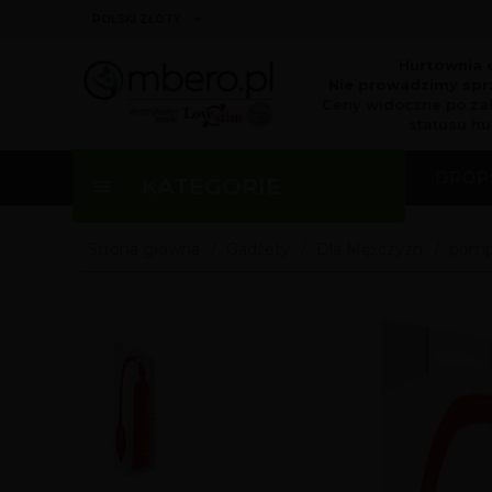
currency_h
POLSKI ZŁOTY
Hurtownia 
Nie prowadzimy sprz
Ceny widoczne po za
statusu hu
DROP
KATEGORIE
Strona główna
Gadżety
Dla Mężczyzn
pomp