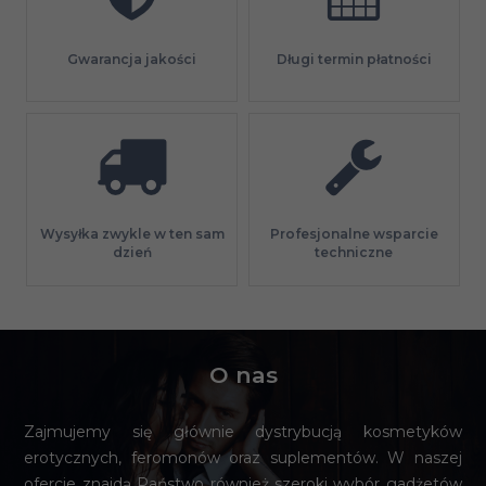
Gwarancja jakości
Długi termin płatności
Profesjonalne wsparcie
Wysyłka zwykle w ten sam
techniczne
dzień
O nas
Zajmujemy się głównie dystrybucją kosmetyków
erotycznych, feromonów oraz suplementów. W naszej
ofercie znajdą Państwo również szeroki wybór gadżetów