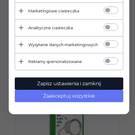
Długość
Marketingowe ciasteczka
28,00 cm
Maksymalna średnica
6,50 cm
Analityczne ciasteczka
Wysyłanie danych marketingowych
POLECAMY
Reklamy spersonalizowane
Zapisz ustawienia i zamknij
Zaakceptuj wszystkie