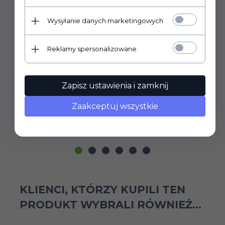
Wysyłanie danych marketingowych
Reklamy spersonalizowane
Gry-Panieński Wielozadaniowiec
Zapisz ustawienia i zamknij
Zaakceptuj wszystkie
Prowadzimy wyłącznie sprzedaż hurtową.
P
Ceny widoczne po zalogowaniu.
KLIENCI, KTÓRZY KUPILI TEN
PRODUKT WYBRALI RÓWNIEŻ...