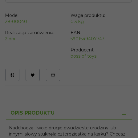
Model:
Waga produktu:
28-00040
0.3
kg
Realizacja zamówienia:
EAN:
2 dni
5901549407747
Producent:
boss of toys
OPIS PRODUKTU
Nadchodzą Twoje drugie dwudzieste urodziny lub
innymi słowy stuknęła czterdziestka na karku? Chcesz