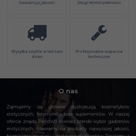
Gwarancja jakości
Długi termin płatności
Profesjonalne wsparcie
Wysyłka zwykle w ten sam
techniczne
dzień
O nas
Zajmujemy się głównie dystrybucją kosmetyków
erotycznych, feromonów oraz suplementów. W naszej
ofercie znajdą Państwo również szeroki wybór gadżetów
erotycznych. Stawiamy na produkty najwyższej jakości,