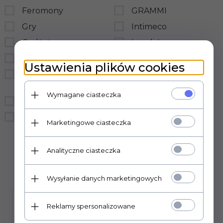
Feromony
GRAMMI
Gry
Intimeco
Gadżety
LovelyLovers
BDSM
LoveStim
Ustawienia plików cookies
Prezerwatywy
LSDI
hurtownia
medica-group
Wymagane ciasteczka
Bielizna
MedTime
Śmieszne
sensual
Marketingowe ciasteczka
Sexual Health Series
Analityczne ciasteczka
Wysyłanie danych marketingowych
Reklamy spersonalizowane