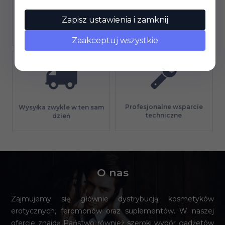
Zapisz ustawienia i zamknij
Gwarancja jakości
Długi termin płatności
Zaakceptuj wszystkie
Profesjonalne wsparcie
Wysyłka zwykle w ten sam
techniczne
dzień
O nas
Zajmujemy się głównie dystrybucją kosmetyków
erotycznych, feromonów oraz suplementów. W naszej
ofercie znajdą Państwo również szeroki wybór gadżetów