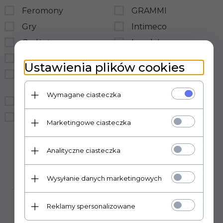
Feromony
GRAMMI
Gry
Intimeco
Gadżety
LovelyLovers
BDSM
LoveStim
Ustawienia plików cookies
Prezerwatywy
LSDI
hurtownia
medica-group
Wymagane ciasteczka
Bielizna
MedTime
Śmieszne
sensual
Marketingowe ciasteczka
Sexual Health Series
Analityczne ciasteczka
Wysyłanie danych marketingowych
Reklamy spersonalizowane