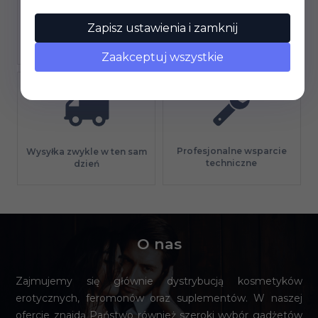
Zapisz ustawienia i zamknij
Gwarancja jakości
Długi termin płatności
Zaakceptuj wszystkie
Profesjonalne wsparcie
Wysyłka zwykle w ten sam
techniczne
dzień
O nas
Zajmujemy się głównie dystrybucją kosmetyków
erotycznych, feromonów oraz suplementów. W naszej
ofercie znajdą Państwo również szeroki wybór gadżetów