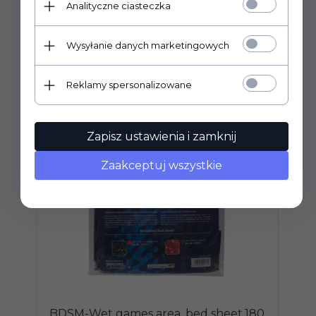
Analityczne ciasteczka
POLECAMY
Wysyłanie danych marketingowych
Reklamy spersonalizowane
Zapisz ustawienia i zamknij
Zaakceptuj wszystkie
BDSM-Wet games area, bed sheet,180
B