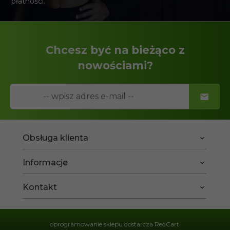
płatności.
Chcesz być na bieżąco z
nowościami?
Obsługa klienta
Informacje
Kontakt
oprogramowanie sklepu dostarcza
RedCart