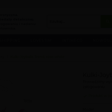
erotyczna.
edaży detalicznej.
logowaniu i nadaniu
rtownika.
SHIPPING
LOVESTIM
INTIMECO
NOWOŚC
szy
Kulki-Joyballs Trend, rose-white
Kulki-Joyb
Prowadzimy wyłą
zalogowaniu.
Produkt w ci
Model: