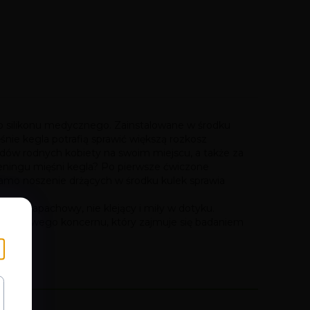
iego silikonu medycznego. Zainstalowane w środku
ie kegla potrafią sprawić większą rozkosz
dów rodnych kobiety na swoim miejscu, a także za
reningu mięśni kegla? Po pierwsze ćwiczone
Samo noszenie drżących w środku kulek sprawia
 bezzapachowy, nie klejący i miły w dotyku.
zynarodowego koncernu, który zajmuje się badaniem