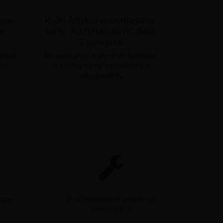
nia-
Kulki-Artykuł wspomagania-
Kulki
le
kulki - GEISHA LASTIC BALL
BAL
S pale pink
edaż
Prowadzimy wyłącznie sprzedaż
Prowadzim
po
hurtową. Ceny widoczne po
hurtową
zalogowaniu.
Profesjonalne wsparcie
sam
techniczne