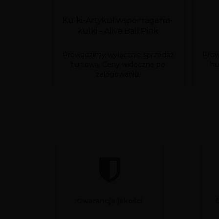
Kulki-Artykuł wspomagania-
kulki - Alive.Ball.Pink
Prowadzimy wyłącznie sprzedaż
Prow
hurtową. Ceny widoczne po
hu
zalogowaniu.
Gwarancja jakości