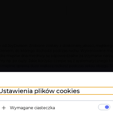
szy od JoyDivision. Zrobione zostały z doskonałej jakości, miękk
rżeniem, do którego dochodzi podczas ruchu. Wytrenowane mięśn
dto mięśnie dna miednicy są odpowiedzialne za trzymanie narzą
 np. po ciąży. Jakie korzyści czerpie się z systematycznego t
ze mięśnie sprawią dużo większą rozkosz podczas seksu obojgu. 
ania. Pokryte najwyższej jakości silikonem medycznym. Jest on
ny klinicznie i dermatologicznie. Posiada certyfikat TÜV - międ
Ustawienia plików cookies
Wymagane ciasteczka