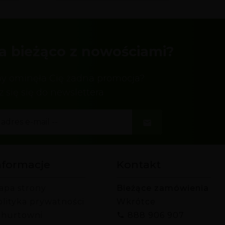
a bieżąco z nowościami?
by ominęła Cię żadna promocja?
z się się do newslettera
nformacje
Kontakt
apa strony
Bieżące zamówienia
olityka prywatności
Wkrótce
 hurtowni
888 906 907