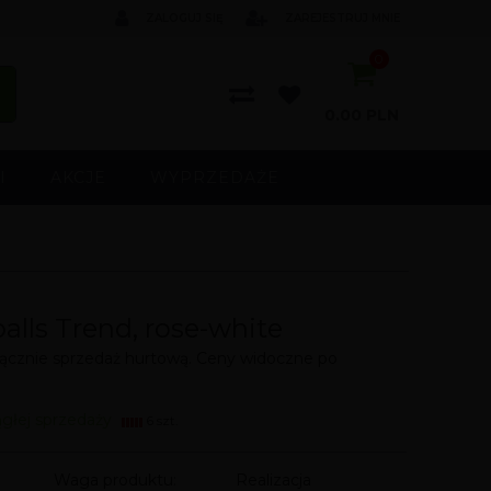
ZALOGUJ SIĘ
ZAREJESTRUJ MNIE
0
0.00
PLN
I
AKCJE
WYPRZEDAŻE
alls Trend, rose-white
cznie sprzedaż hurtową. Ceny widoczne po
ągłej sprzedaży
6 szt.
Waga produktu:
Realizacja