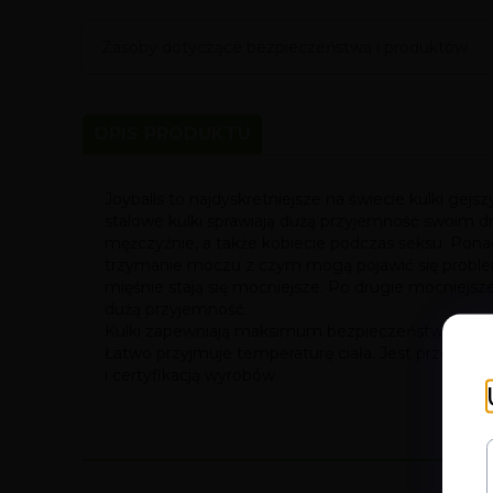
Zasoby dotyczące bezpieczeństwa i produktów
OPIS PRODUKTU
Joyballs to najdyskretniejsze na świecie kulki gej
stalowe kulki sprawiają dużą przyjemność swoim d
mężczyźnie, a także kobiecie podczas seksu. Pona
trzymanie moczu z czym mogą pojawić się problemy
mięśnie stają się mocniejsze. Po drugie mocniejs
dużą przyjemność.
Kulki zapewniają maksimum bezpieczeństwa stosow
Łatwo przyjmuje temperaturę ciała. Jest przebada
i certyfikacją wyrobów.