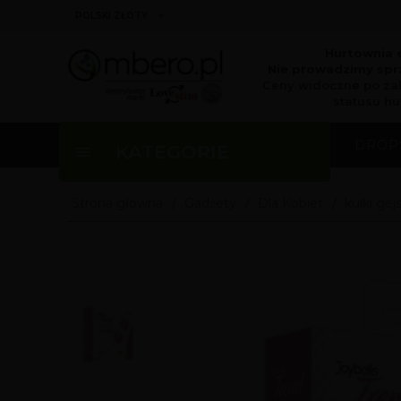
currency_h
POLSKI ZŁOTY
Hurtownia 
Nie prowadzimy sprz
Ceny widoczne po za
statusu hu
DROP
KATEGORIE
Strona główna
Gadżety
Dla Kobiet
kulki gej