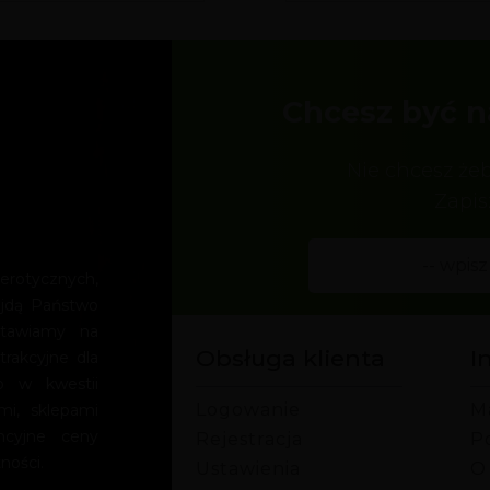
Chcesz być n
Nie chcesz że
Zapis
rotycznych,
ajdą Państwo
Stawiamy na
Obsługa klienta
I
trakcyjne dla
o w kwestii
Logowanie
M
mi, sklepami
encyjne ceny
Rejestracja
P
ności.
Ustawienia
O