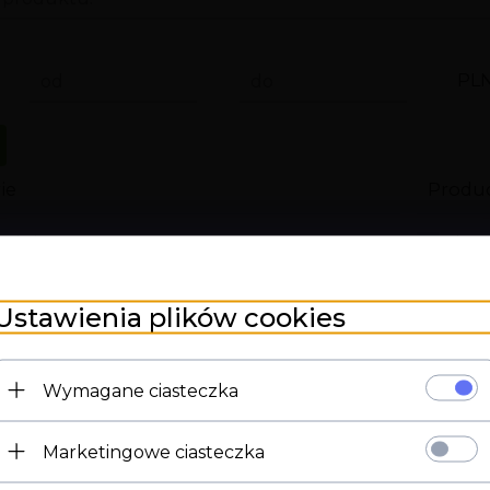
PL
od
do
ie
Produ
eria intymna
boss
mony
GR
Ustawienia plików cookies
Int
ety
Lov
M
Lov
Wymagane ciasteczka
erwatywy hurtownia
LSD
Marketingowe ciasteczka
zna
med
Strona 18+
szne
Me