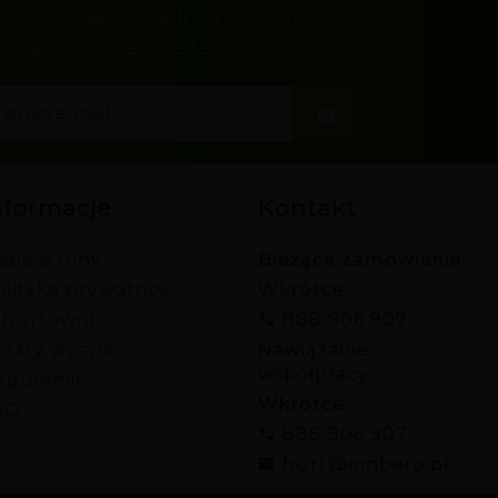
by ominęła Cię żadna promocja?
z się się do newslettera
nformacje
Kontakt
apa strony
Bieżące zamówienia
olityka prywatności
Wkrótce
 hurtowni
888 906 907
szty wysyłki
Nawiązanie
współpracy
egulamin
Wkrótce
AQ
888 906 907
hurt@ombero.pl